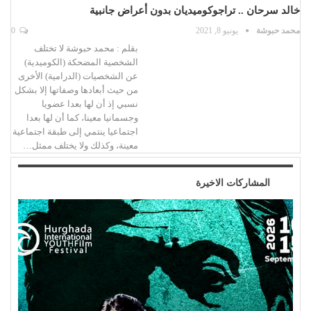
خالد سرحان .. تراجوكوميديان بدون أعراض جانبية
محمد حبوشة
يونيو 8, 2021
0
بقلم : محمد حبوشة لا تختلف
الشخصية المضحكة (الكوميدية)
عن الشخصيات (الدرامية) الأخرى
من حيث أبعادها وصفاتها إلا بشكل
نسبي إذ أن لها بعدا عضويا
وجسمانيا معينا، كما أن لها بعدا
اجتماعيا ينتمي إلى طبقة اجتماعية
معينة، وكذلك ولا يختلف ممثل…
المشاركات الاخيرة