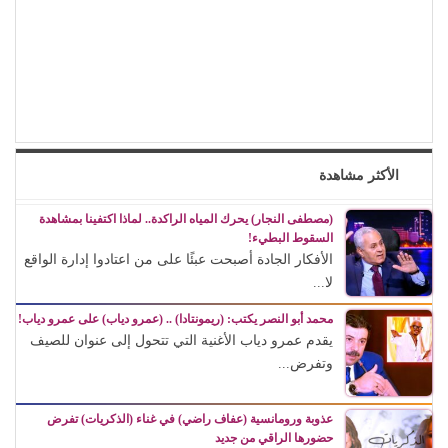
الأكثر مشاهدة
(مصطفى النجار) يحرك المياه الراكدة.. لماذا اكتفينا بمشاهدة
السقوط البطيء!
الأفكار الجادة أصبحت عبئًا على من اعتادوا إدارة الواقع
لا...
محمد أبو النصر يكتب: (ريمونتادا) .. (عمرو دياب) على عمرو دياب!
يقدم عمرو دياب الأغنية التي تتحول إلى عنوان للصيف
وتفرض...
عذوبة ورومانسية (عفاف راضي) في غناء (الذكريات) تفرض
حضورها الراقي من جديد