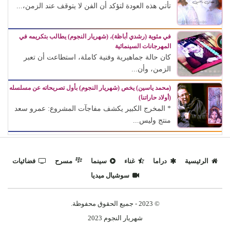
تأتي هذه العودة لتؤكد أن الفن لا يتوقف عند الزمن،...
في مئوية (رشدي أباظة)، (شهريار النجوم) يطالب بتكريمه في
المهرجانات السينمائية
كان حالة جماهيرية وفنية كاملة، استطاعت أن تعبر
الزمن، وأن...
(محمد ياسين) يخص (شهريار النجوم) بأول تصريحاته عن مسلسله
(أولاد حاراتنا)
* المخرج الكبير يكشف مفاجآت المشروع: عمرو سعد
منتج وليس...
الرئيسية
دراما
غناء
سينما
مسرح
فضائيات
سوشيال ميديا
© 2023 - جميع الحقوق محفوظة.
شهريار النجوم 2023