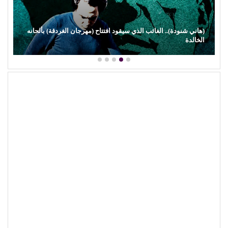
(هاني شنودة).. الغائب الذي سيقود افتتاح (مهرجان الغردقة) بألحانه
الخالدة