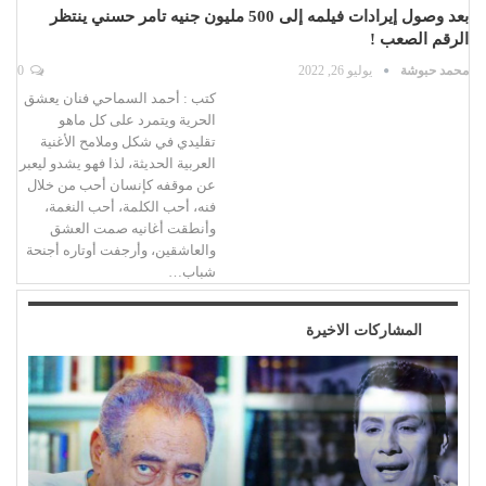
بعد وصول إيرادات فيلمه إلى 500 مليون جنيه تامر حسني ينتظر
الرقم الصعب !
محمد حبوشة
يوليو 26, 2022
0
كتب : أحمد السماحي فنان يعشق
الحرية ويتمرد على كل ماهو
تقليدي في شكل وملامح الأغنية
العربية الحديثة، لذا فهو يشدو ليعبر
عن موقفه كإنسان أحب من خلال
فنه، أحب الكلمة، أحب النغمة،
وأنطقت أغانيه صمت العشق
والعاشقين، وأرجفت أوتاره أجنحة
شباب…
المشاركات الاخيرة