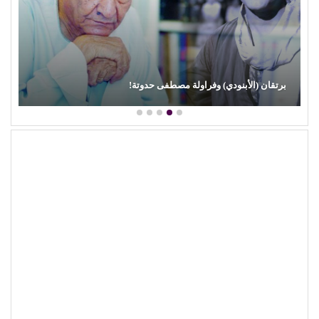
برتقان (الأبنودي) وفراولة مصطفى حدوتة!