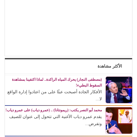
الأكثر مشاهدة
(مصطفى النجار) يحرك المياه الراكدة.. لماذا اكتفينا بمشاهدة
السقوط البطيء!
الأفكار الجادة أصبحت عبئًا على من اعتادوا إدارة الواقع
لا...
محمد أبو النصر يكتب: (ريمونتادا) .. (عمرو دياب) على عمرو دياب!
يقدم عمرو دياب الأغنية التي تتحول إلى عنوان للصيف
وتفرض...