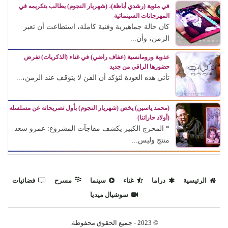
في مئوية (رشدي أباظة)، (شهريار النجوم) يطالب بتكريمه في
المهرجانات السينمائية
كان حالة جماهيرية وفنية كاملة، استطاعت أن تعبر
الزمن، وأن...
عذوبة ورومانسية (عفاف راضي) في غناء (الذكريات) تفرض
حضورها الراقي من جديد
تأتي هذه العودة لتؤكد أن الفن لا يتوقف عند الزمن،...
(محمد ياسين) يخص (شهريار النجوم) بأول تصريحاته عن مسلسله
(أولاد حاراتنا)
* المخرج الكبير يكشف مفاجآت المشروع: عمرو سعد
منتج وليس...
الرئيسية
دراما
غناء
سينما
مسرح
فضائيات
سوشيال ميديا
© 2023 - جميع الحقوق محفوظة.