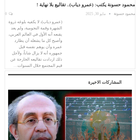
محمود حسونة يكتب: (عمرو دياب).. تقاليع بلا نهاية !
محمود حسونة
مايو 30, 2025
0
(عمرو دياب)، لا يكفيه بلوغه ذروة
الشهرة وقمة النجومية، ولم يعد
يقنعه أنه الأول في العالم العربي،
وأصبح كل ما يشغله أن يطارد
عمره وأن يوهم نفسه قبل
جمهوره أنه لا يزال شاباً، ولأجل
ذلك ازدادت تقاليعه الخارجة عن
قيم المجتمع خلال السنوات…
المشاركات الاخيرة