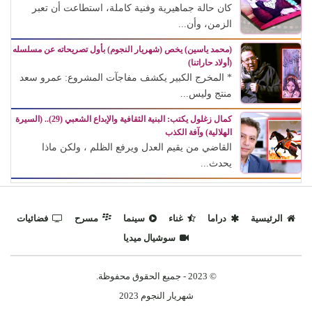
كان حالة جماهيرية وفنية كاملة، استطاعت أن تعبر
الزمن، وأن...
(محمد ياسين) يخص (شهريار النجوم) بأول تصريحاته عن مسلسله
(أولاد حاراتنا)
* المخرج الكبير يكشف مفاجآت المشروع: عمرو سعد
منتج وليس...
كمال زغلول يكتب: البنية الثقافية والإبداع الشعبي (29).. (السيرة
الهلالية) وآفة الكذب
القاضي من يقيم العدل ويرفع الظلم ، ولكن ماذا
يحدث...
الرئيسية
دراما
غناء
سينما
مسرح
فضائيات
سوشيال ميديا
© 2023 - جميع الحقوق محفوظة.
شهريار النجوم 2023