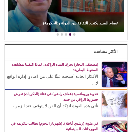
عصام السيد يكتب: الثقافة بين الدولة و(الحكومة)
الأكثر مشاهدة
(مصطفى النجار) يحرك المياه الراكدة.. لماذا اكتفينا بمشاهدة
السقوط البطيء!
الأفكار الجادة أصبحت عبئًا على من اعتادوا إدارة الواقع
لا...
عذوبة ورومانسية (عفاف راضي) في غناء (الذكريات) تفرض
حضورها الراقي من جديد
تأتي هذه العودة لتؤكد أن الفن لا يتوقف عند الزمن،...
في مئوية (رشدي أباظة)، (شهريار النجوم) يطالب بتكريمه في
المهرجانات السينمائية