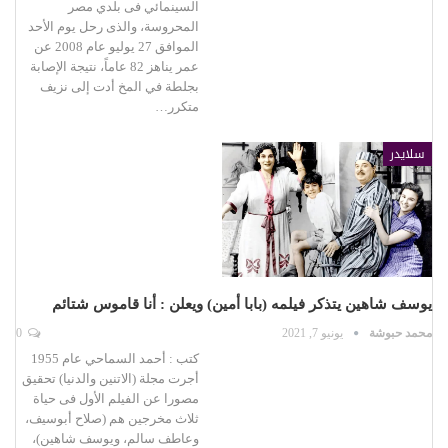
السينمائي فى بلدي مصر
المحروسة، والذى رحل يوم الأحد
الموافق 27 يوليو عام 2008 عن
عمر يناهز 82 عاماً، نتيجة الإصابة
بجلطة في المخ أدت إلى نزيف
متكرر…
سلايدر
يوسف شاهين يتذكر فيلمه (بابا أمين) ويعلن : أنا قاموس شتائم
محمد حبوشة
يونيو 7, 2021
0
كتب : أحمد السماحي عام 1955
أجرت مجلة (الاتنين والدنيا) تحقيق
مصورا عن الفيلم الأول فى حياة
ثلاث مخرجين هم (صلاح أبوسيف،
وعاطف سالم، ويوسف شاهين)،