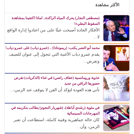
الأكثر مشاهدة
(مصطفى النجار) يحرك المياه الراكدة.. لماذا اكتفينا بمشاهدة
السقوط البطيء!
الأفكار الجادة أصبحت عبئًا على من اعتادوا إدارة الواقع
لا...
محمد أبو النصر يكتب: (ريمونتادا) .. (عمرو دياب) على عمرو دياب!
يقدم عمرو دياب الأغنية التي تتحول إلى عنوان للصيف
وتفرض...
عذوبة ورومانسية (عفاف راضي) في غناء (الذكريات) تفرض
حضورها الراقي من جديد
تأتي هذه العودة لتؤكد أن الفن لا يتوقف عند الزمن،...
في مئوية (رشدي أباظة)، (شهريار النجوم) يطالب بتكريمه في
المهرجانات السينمائية
كان حالة جماهيرية وفنية كاملة، استطاعت أن تعبر
الزمن، وأن...