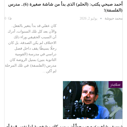
أحمد صبحي يكتب: (الحلم) الذى بدأ من شاشة صغيرة (6).. مدرس
(الفلسفة)!
محمد حبوشة
يوليو 2, 2026
0
كان عقلي قد بدأ يتغير بالفعل..
والآن بعد كل تلك السنوات، أدرك
أن السبب الحقيقي وراء ذلك
الاختلاف لم يكن الصدفة، بل كان
رجلًا بسيطًا يقف داخل فصل
دراسي في مدرسة (القومية
الثانوية بنين) بمنيل الروضة كان
مدرس (الفلسفة). في تلك المرحلة
لم أكن…
سلايدر
(يوسف شاهين): صعب جداً أن يرسم كاتب شخصية لها نفس قوة أم