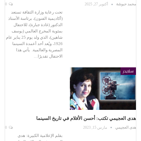
محمد حبوشة
أكتوبر 27, 2025
0
تحت رعاية وزارة الثقافة تستعد
(أكاديمية الفنون)، برئاسة الأستاذ
الدكتور (غادة جبارة)، للاحتفال
بمئوية المخرج العالمي (يوسف
شاهين)، الذي ولد يوم 25 يناير عام
1926، ويُعد أحد أعمدة السينما
المصرية والعالمية. يأتي هذا
الاحتفال تقديرًا…
سلايدر
هدى العجيمي تكتب: أحسن الأفلام في تاريخ السينما
هدى العجيمي
مارس 15, 2023
0
بقلم الإعلامية الكبيرة: هدى