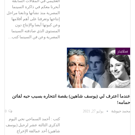
العجيمي في المقالات السابقة
أبحرنا معكم في ذاكرة السينما
المصرية منذ نشأتها وتابعنا مراحل
إنتاجها وتعرفنا على أهم أفلامها
وعن كبوتها أيضا والإنتاج دون
المستوى الذي صادفته السينما
المصرية وعن فن السينما كتب…
سلايدر
عندما اعترف لي (يوسف شاهين) بقصة انتحاره بسبب حبه لفاتن
حمامه!
محمد حبوشة
يوليو 27, 2021
0
كتب : أحمد السماحي نحي اليوم
الذكرى الثالثة عشر لرحيل (يوسف
شاهين) أحد عمالقة الإخراج