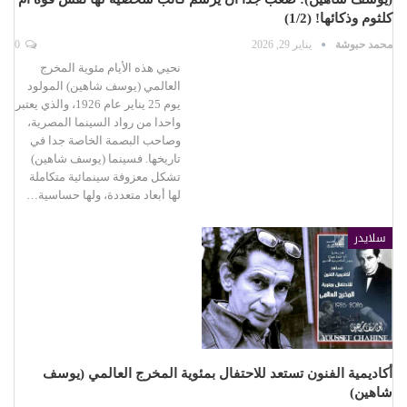
كلثوم وذكائها! (1/2)
محمد حبوشة
يناير 29, 2026
0
نحيي هذه الأيام مئوية المخرج
العالمي (يوسف شاهين) المولود
يوم 25 يناير عام 1926، والذي يعتبر
واحدا من رواد السينما المصرية،
وصاحب البصمة الخاصة جدا في
تاريخها. فسينما (يوسف شاهين)
تشكل معزوفة سينمائية متكاملة
لها أبعاد متعددة، ولها حساسية…
سلايدر
أكاديمية الفنون تستعد للاحتفال بمئوية المخرج العالمي (يوسف
شاهين)