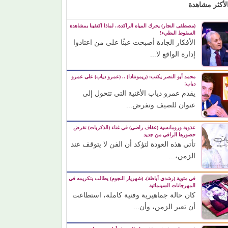
لأكثر مشاهدة
(مصطفى النجار) يحرك المياه الراكدة.. لماذا اكتفينا بمشاهدة
السقوط البطيء!
الأفكار الجادة أصبحت عبئًا على من اعتادوا
إدارة الواقع لا...
محمد أبو النصر يكتب: (ريمونتادا) .. (عمرو دياب) على عمرو
دياب!
يقدم عمرو دياب الأغنية التي تتحول إلى
عنوان للصيف وتفرض...
عذوبة ورومانسية (عفاف راضي) في غناء (الذكريات) تفرض
حضورها الراقي من جديد
تأتي هذه العودة لتؤكد أن الفن لا يتوقف عند
الزمن،...
في مئوية (رشدي أباظة)، (شهريار النجوم) يطالب بتكريمه في
المهرجانات السينمائية
كان حالة جماهيرية وفنية كاملة، استطاعت
أن تعبر الزمن، وأن...