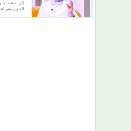
إلى الاعتقاد بأ
للقلق وليس انع
(هاني شنودة).. الغائب الذي سيقود افتتاح (مهرجان
الغردقة) بألحانه الخالدة