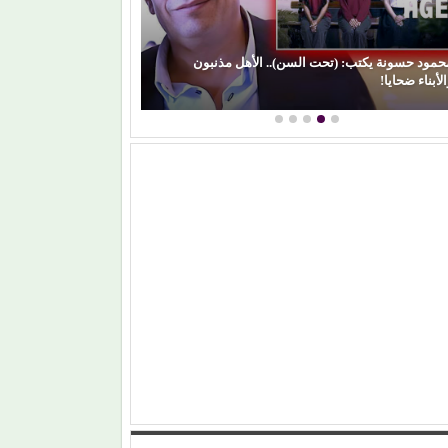
حمود حسونة يكتب: (تحت السن).. الأهل مذنبون
لأبناء ضحايا!
(الفن) والسياسة: 