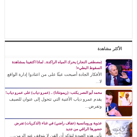
الأكثر مشاهدة
(مصطفى النجار) يحرك المياه الراكدة.. لماذا اكتفينا بمشاهدة
السقوط البطيء!
الأفكار الجادة أصبحت عبئًا على من اعتادوا إدارة الواقع
لا...
محمد أبو النصر يكتب: (ريمونتادا) .. (عمرو دياب) على عمرو دياب!
يقدم عمرو دياب الأغنية التي تتحول إلى عنوان للصيف
وتفرض...
عذوبة ورومانسية (عفاف راضي) في غناء (الذكريات) تفرض
حضورها الراقي من جديد
تأتي هذه العودة لتؤكد أن الفن لا يتوقف عند الزمن،...