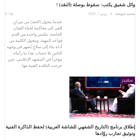
وائل شفيق يكتب: سقوط بوصلة (النقد) !
محمد حبوشة
يونيو 1, 2026
0
عندما يتحول (النقد) من ميزانٍ
للفن إلى محاكمة لحياة الفنان
الخاصة، تنكسر واحدة من أقدم
قواعد المهنة، وتتحول الكلمة من
أداة بناء إلى سلاحٍ يُشهر في وجوه
الناس بلا حساب. هذا ما رأيناه
مؤخراً في المشهد الإعلامي، حين
خرجت الناقدة الفنية مها…
سلايدر
إطلاق برنامج (التاريخ الشفهي للشاشة العربية) لحفظ الذاكرة الفنية
وتوثيق تجارب روّادها