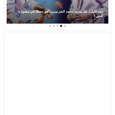
(بعد الليل).. هل يقدم (محمد الشرنوبي) أهم محطة في مشواره
الفني؟