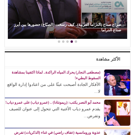
صراع صناع (الدراما العربية).. كيف رسخت (الصبّاح) حضورها بين أبرز
صناع الدراما…
الأكثر مشاهدة
(مصطفى النجار) يحرك المياه الراكدة.. لماذا اكتفينا بمشاهدة
السقوط البطيء!
الأفكار الجادة أصبحت عبئًا على من اعتادوا إدارة الواقع
لا...
محمد أبو النصر يكتب: (ريمونتادا) .. (عمرو دياب) على عمرو دياب!
يقدم عمرو دياب الأغنية التي تتحول إلى عنوان للصيف
وتفرض...
عذوبة ورومانسية (عفاف راضي) في غناء (الذكريات) تفرض