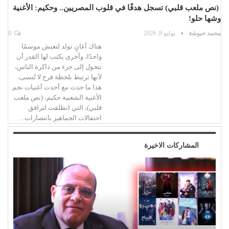
(نص ملعب قلبي) تسجل هدفًا في قلوب المصريين.. وحكيم: الأغنية
وشها حلو!
محمد حبوشة
يوليو 8, 2026
0
هناك أغانٍ تولد لتعيش موسمًا
واحدًا، وأخرى يكتب لها القدر أن
تتحول إلى جزء من ذاكرة الناس،
لأنها ترتبط بلحظة فرح لا تُنسى،
هذا ما حدث مع أحدث أغنيات نجم
الأغنية الشعبية حكيم، (نص ملعب
قلبي)، التي انطلقت لترافق
احتفالات الجماهير بانتصارات…
المشاركات الاخيرة