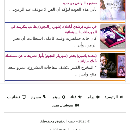
حضورها الراقي من جديد
تأتي هذه العودة لتؤكد أن الفن لا يتوقف عند الزمن،...
في مئوية (رشدي أباظة)، (شهريار النجوم) يطالب بتكريمه في
المهرجانات السينمائية
كان حالة جماهيرية وفنية كاملة، استطاعت أن تعبر
الزمن، وأن...
(محمد ياسين) يخص (شهريار النجوم) بأول تصريحاته عن مسلسله
(أولاد حاراتنا)
* المخرج الكبير يكشف مفاجآت المشروع: عمرو سعد
منتج وليس...
الرئيسية
دراما
غناء
سينما
مسرح
فضائيات
سوشيال ميديا
© 2023 - جميع الحقوق محفوظة.
شهريار النجوم 2023