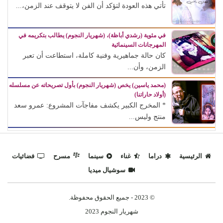
تأتي هذه العودة لتؤكد أن الفن لا يتوقف عند الزمن،...
في مئوية (رشدي أباظة)، (شهريار النجوم) يطالب بتكريمه في
المهرجانات السينمائية
كان حالة جماهيرية وفنية كاملة، استطاعت أن تعبر
الزمن، وأن...
(محمد ياسين) يخص (شهريار النجوم) بأول تصريحاته عن مسلسله
(أولاد حاراتنا)
* المخرج الكبير يكشف مفاجآت المشروع: عمرو سعد
منتج وليس...
الرئيسية
دراما
غناء
سينما
مسرح
فضائيات
سوشيال ميديا
© 2023 - جميع الحقوق محفوظة.
شهريار النجوم 2023