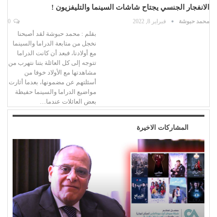
الانفجار الجنسي يجتاح شاشات السينما والتليفزيون !
محمد حبوشة
فبراير 8, 2022
0
بقلم : محمد حبوشة لقد أصبحنا
نخجل من متابعة الدراما والسينما
مع أولادنا، فبعد أن كانت الدراما
تتوجه إلى كل العائلة بتنا نتهرب من
مشاهدتها مع الأولاد خوفا من
أسئلتهم عن مضمونها، بعدما أثارت
مواضيع الدراما والسينما حفيظة
بعض العائلات عندما…
المشاركات الاخيرة