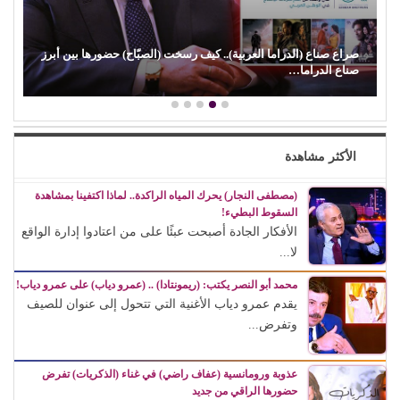
صراع صناع (الدراما العربية).. كيف رسخت (الصبّاح) حضورها بين أبرز
صناع الدراما…
الأكثر مشاهدة
(مصطفى النجار) يحرك المياه الراكدة.. لماذا اكتفينا بمشاهدة
السقوط البطيء!
الأفكار الجادة أصبحت عبئًا على من اعتادوا إدارة الواقع
لا...
محمد أبو النصر يكتب: (ريمونتادا) .. (عمرو دياب) على عمرو دياب!
يقدم عمرو دياب الأغنية التي تتحول إلى عنوان للصيف
وتفرض...
عذوبة ورومانسية (عفاف راضي) في غناء (الذكريات) تفرض
حضورها الراقي من جديد