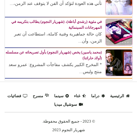
تأتي هذه العودة لتؤكد أن الفن لا يتوقف عند الزمن،...
في مئوية (رشدي أباظة)، (شهريار النجوم) يطالب بتكريمه في
المهرجانات السينمائية
كان حالة جماهيرية وفنية كاملة، استطاعت أن تعبر
الزمن، وأن...
(محمد ياسين) يخص (شهريار النجوم) بأول تصريحاته عن مسلسله
(أولاد حاراتنا)
* المخرج الكبير يكشف مفاجآت المشروع: عمرو سعد
منتج وليس...
الرئيسية
دراما
غناء
سينما
مسرح
فضائيات
سوشيال ميديا
© 2023 - جميع الحقوق محفوظة.
شهريار النجوم 2023