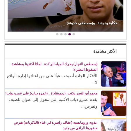
حكاية ودوشة.. و(مصطفى حدوتة)!
الأكثر مشاهدة
(مصطفى النجار) يحرك المياه الراكدة.. لماذا اكتفينا بمشاهدة
السقوط البطيء!
الأفكار الجادة أصبحت عبئًا على من اعتادوا إدارة الواقع
لا...
محمد أبو النصر يكتب: (ريمونتادا) .. (عمرو دياب) على عمرو دياب!
يقدم عمرو دياب الأغنية التي تتحول إلى عنوان للصيف
وتفرض...
عذوبة ورومانسية (عفاف راضي) في غناء (الذكريات) تفرض
حضورها الراقي من جديد