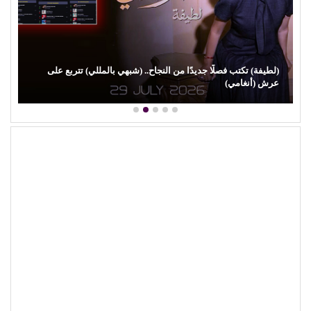
(لطيفة) تكتب فصلًا جديدًا من النجاح.. (شبهي بالمللي) تتربع على
عرش (أنغامي)