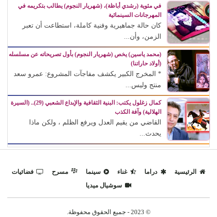
في مئوية (رشدي أباظة)، (شهريار النجوم) يطالب بتكريمه في
المهرجانات السينمائية
كان حالة جماهيرية وفنية كاملة، استطاعت أن تعبر
الزمن، وأن...
(محمد ياسين) يخص (شهريار النجوم) بأول تصريحاته عن مسلسله
(أولاد حاراتنا)
* المخرج الكبير يكشف مفاجآت المشروع: عمرو سعد
منتج وليس...
كمال زغلول يكتب: البنية الثقافية والإبداع الشعبي (29).. (السيرة
الهلالية) وآفة الكذب
القاضي من يقيم العدل ويرفع الظلم ، ولكن ماذا
يحدث...
الرئيسية
دراما
غناء
سينما
مسرح
فضائيات
سوشيال ميديا
© 2023 - جميع الحقوق محفوظة.