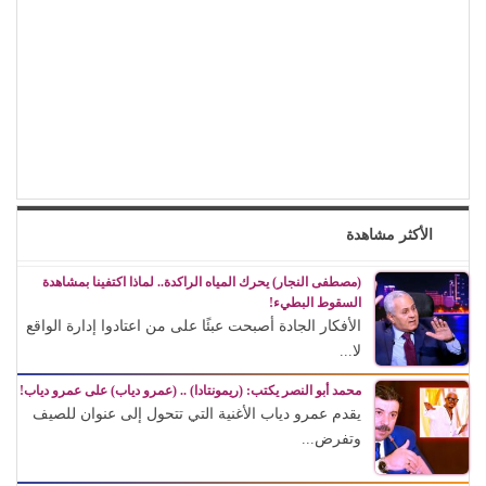
الأكثر مشاهدة
(مصطفى النجار) يحرك المياه الراكدة.. لماذا اكتفينا بمشاهدة
السقوط البطيء!
الأفكار الجادة أصبحت عبئًا على من اعتادوا إدارة الواقع
لا...
محمد أبو النصر يكتب: (ريمونتادا) .. (عمرو دياب) على عمرو دياب!
يقدم عمرو دياب الأغنية التي تتحول إلى عنوان للصيف
وتفرض...