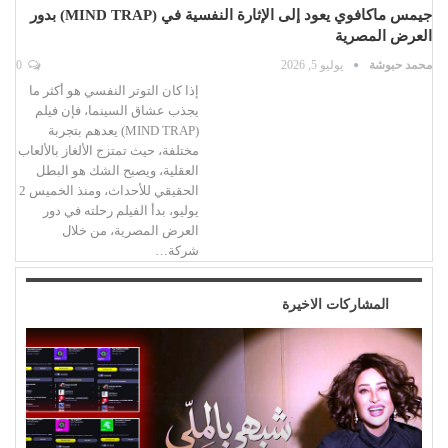
جيمس ماكافوي يعود إلى الإثارة النفسية في (MIND TRAP) بدور
العرض المصرية
محمد حبوشة
يوليو 5, 2026
0
إذا كان التوتر النفسي هو أكثر ما
يجذب عشاق السينما، فإن فيلم
(MIND TRAP) يعدهم بتجربة
مختلفة، حيث تمتزج الألغاز بالألعاب
العقلية، ويصبح الشك هو البطل
الحقيقي للأحداث، ومنذ الخميس 2
يوليو، بدأ الفيلم رحلته في دور
العرض المصرية، من خلال
شركة…
المشاركات الاخيرة