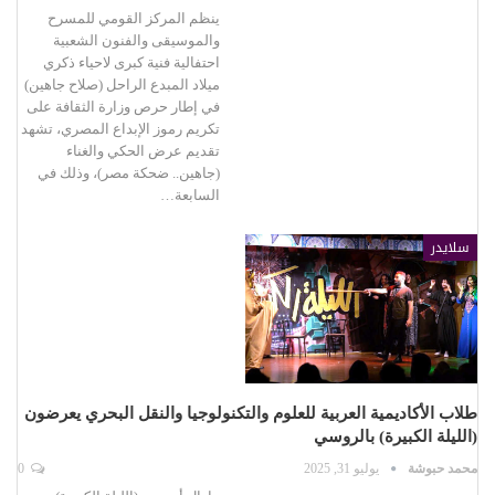
ينظم المركز القومي للمسرح
والموسيقى والفنون الشعبية
احتفالية فنية كبرى لاحياء ذكري
ميلاد المبدع الراحل (صلاح جاهين)
في إطار حرص وزارة الثقافة على
تكريم رموز الإبداع المصري، تشهد
تقديم عرض الحكي والغناء
(جاهين.. ضحكة مصر)، وذلك في
السابعة…
سلايدر
طلاب الأكاديمية العربية للعلوم والتكنولوجيا والنقل البحري يعرضون
(الليلة الكبيرة) بالروسي
محمد حبوشة
يوليو 31, 2025
0