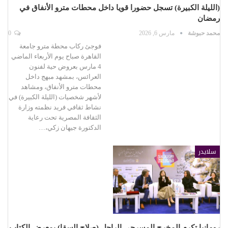
(الليلة الكبيرة) تسجل حضورا قويا داخل محطات مترو الأنفاق في
رمضان
محمد حبوشة
مارس 6, 2026
0
فوجئ ركاب محطة مترو جامعة
القاهرة صباح يوم الأربعاء الماضي
4 مارس بعروض حية لفنون
العرائس، بمشهد مبهج داخل
محطات مترو الأنفاق، ومشاهد
لأشهر شخصيات (الليلة الكبيرة) في
نشاط ثقافي فريد نظمته وزارة
الثقافة المصرية تحت رعاية
الدكتورة جيهان زكي،…
سلايدر
رومانيا تكرم المخرج المسرحي الراحل (صلاح السقا) بمعرض الكتاب