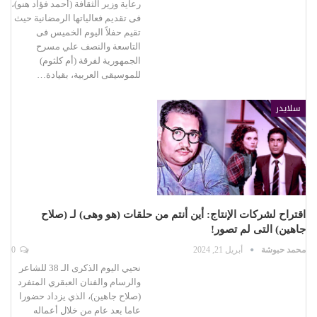
رعاية وزير الثقافة (أحمد فؤاد هنو)،
فى تقديم فعالياتها الرمضانية حيث
تقيم حفلاً اليوم الخميس فى
التاسعة والنصف علي مسرح
الجمهورية لفرقة (أم كلثوم)
للموسيقى العربية، بقيادة…
سلايدر
اقتراح لشركات الإنتاج: أين أنتم من حلقات (هو وهى) لـ (صلاح
جاهين) التى لم تصور!
محمد حبوشة
أبريل 21, 2024
0
نحيي اليوم الذكرى الـ 38 للشاعر
والرسام والفنان العبقري المتفرد
(صلاح جاهين)، الذي يزداد حضورا
عاما بعد عام من خلال أعماله