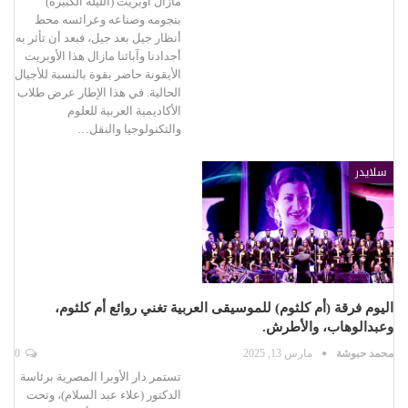
مازال أوبريت (الليلة الكبيرة)
بنجومه وصناعه وعرائسه محط
أنظار جيل بعد جيل، فبعد أن تأثر به
أجدادنا وآبائنا مازال هذا الأوبريت
الأيقونة حاضر بقوة بالنسبة للأجيال
الحالية. في هذا الإطار عرض طلاب
الأكاديمية العربية للعلوم
والتكنولوجيا والنقل…
سلايدر
اليوم فرقة (أم كلثوم) للموسيقى العربية تغني روائع أم كلثوم،
وعبدالوهاب، والأطرش.
محمد حبوشة
مارس 13, 2025
0
تستمر دار الأوبرا المصرية برئاسة
الدكتور (علاء عبد السلام)، وتحت