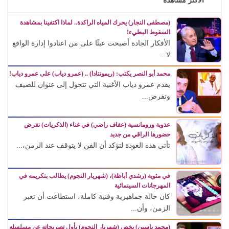
الأكثر مشاهدة
(مصطفى النجار) يحرك المياه الراكدة.. لماذا اكتفينا بمشاهدة
السقوط البطيء!
الأفكار الجادة أصبحت عبئًا على من اعتادوا إدارة الواقع
لا...
محمد أبو النصر يكتب: (ريمونتادا) .. (عمرو دياب) على عمرو دياب!
يقدم عمرو دياب الأغنية التي تتحول إلى عنوان للصيف
وتفرض...
عذوبة ورومانسية (عفاف راضي) في غناء (الذكريات) تفرض
حضورها الراقي من جديد
تأتي هذه العودة لتؤكد أن الفن لا يتوقف عند الزمن،...
في مئوية (رشدي أباظة)، (شهريار النجوم) يطالب بتكريمه في
المهرجانات السينمائية
كان حالة جماهيرية وفنية كاملة، استطاعت أن تعبر
الزمن، وأن...
(محمد ياسين) يخص (شهريار النجوم) بأول تصريحاته عن مسلسله