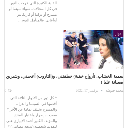
الفنية الكثيرة التى خرجت للنور،
في كل المجالات، سواء سينما أو
مسرح أو دراما أو كاريكاتير
أوأغاني. فالمتأمل اليوم…
حوار
سمية الخشاب: (أرواح خفية) خطفتني، و(التاروت) أعجبني، وشيرين
صعبانة عليا !
محمد حبوشة
نوفمبر 17, 2022
0
* كل دور من الأدوار الثلاثة التى
أقدمها في السينما و الدراما
والمسرح يختلف تماما عن الآخر *
سعدت بإصرار واختيار المنتج
والمؤلف الكبير أحمد الأبياري على
لتقديم شخصية (بديعة مصابني) *