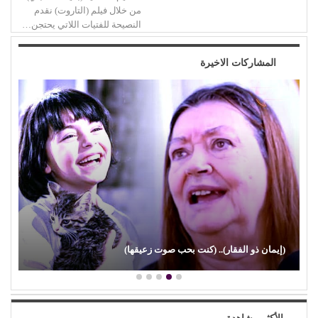
من خلال فيلم (التاروت) نقدم
النصيحة للفتيات اللاتي يحتجن…
المشاركات الاخيرة
(إيمان ذو الفقار).. (كنت بحب صوت زعيقها)