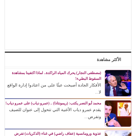
الأكثر مشاهدة
(مصطفى النجار) يحرك المياه الراكدة.. لماذا اكتفينا بمشاهدة
السقوط البطيء!
الأفكار الجادة أصبحت عبئًا على من اعتادوا إدارة الواقع
لا...
محمد أبو النصر يكتب: (ريمونتادا) .. (عمرو دياب) على عمرو دياب!
يقدم عمرو دياب الأغنية التي تتحول إلى عنوان للصيف
وتفرض...
عذوبة ورومانسية (عفاف راضي) في غناء (الذكريات) تفرض