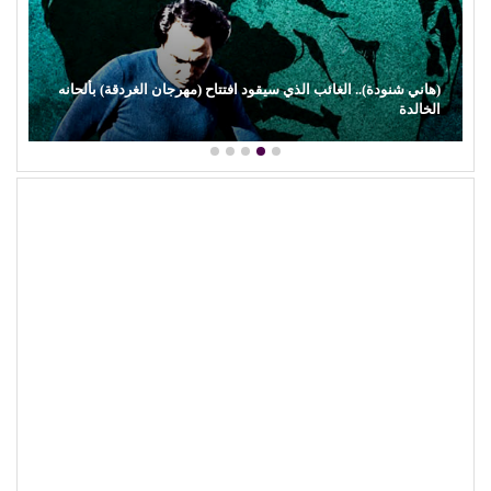
(هاني شنودة).. الغائب الذي سيقود افتتاح (مهرجان الغردقة) بألحانه
الخالدة