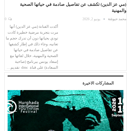
(مي عز الدين) تكشف عن تفاصيل صادمة في حياتها الصحية
والمهنية
محمد حبوشة
يونيو 2, 2026
0
أكدت الفنانة (مي عز الدين) أنها
مرت بتجربة مرضية خطيرة كادت
تودي بحياتها دون أن تدرك حجم ما
تعانيه، وجاء ذلك في إطار كشفها
عن تفاصيل صادمة في حياتها
الصحية والمهنية، خلال لقائها مع
إسعاد يونس ببرنامج (صاحبة
السعادة) على قناة dmc تقديم…
المشاركات الاخيرة