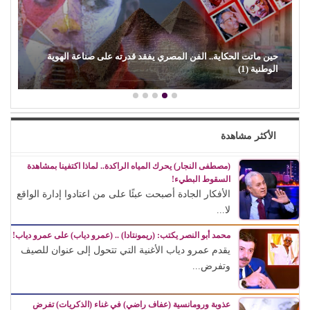
حين ماتت الحكاية.. الفن المصري يفقد قدرته على صناعة الهوية
الوطنية (1)
الأكثر مشاهدة
(مصطفى النجار) يحرك المياه الراكدة.. لماذا اكتفينا بمشاهدة
السقوط البطيء!
الأفكار الجادة أصبحت عبئًا على من اعتادوا إدارة الواقع
لا...
محمد أبو النصر يكتب: (ريمونتادا) .. (عمرو دياب) على عمرو دياب!
يقدم عمرو دياب الأغنية التي تتحول إلى عنوان للصيف
وتفرض...
عذوبة ورومانسية (عفاف راضي) في غناء (الذكريات) تفرض