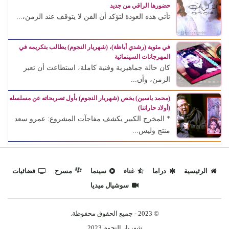
حضورها الراقي من جديد
تأتي هذه العودة لتؤكد أن الفن لا يتوقف عند الزمن،...
في مئوية (رشدي أباظة)، (شهريار النجوم) يطالب بتكريمه في
المهرجانات السينمائية
كان حالة جماهيرية وفنية كاملة، استطاعت أن تعبر
الزمن، وأن...
(محمد ياسين) يخص (شهريار النجوم) بأول تصريحاته عن مسلسله
(أولاد حاراتنا)
* المخرج الكبير يكشف مفاجآت المشروع: عمرو سعد
منتج وليس...
الرئيسية
دراما
غناء
سينما
مسرح
فضائيات
سوشيال ميديا
© 2023 - جميع الحقوق محفوظة.
شهريار النجوم 2023