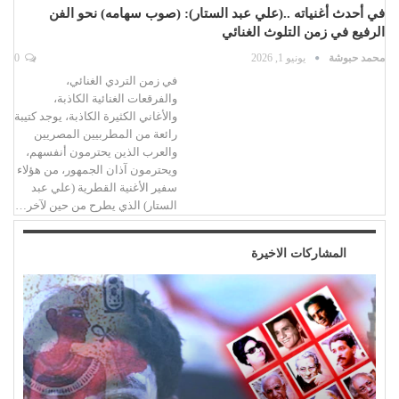
في أحدث أغنياته ..(علي عبد الستار): (صوب سهامه) نحو الفن
الرفيع في زمن التلوث الغنائي
محمد حبوشة
يونيو 1, 2026
0
في زمن التردي الغنائي،
والفرقعات الغنائية الكاذبة،
والأغاني الكثيرة الكاذبة، يوجد كتيبة
رائعة من المطربيين المصريين
والعرب الذين يحترمون أنفسهم،
ويحترمون آذان الجمهور، من هؤلاء
سفير الأغنية القطرية (علي عبد
الستار) الذي يطرح من حين لآخر…
المشاركات الاخيرة