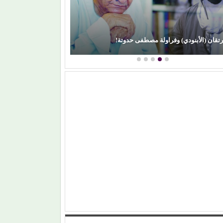
رتقان (الأبنودي) وفراولة مصطفى حدوتة!
محمود عطية يكتب: