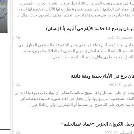
مرت منذ أيام قليلة في صمت رهيب الذكرى الـ 30 لرحيل كروان الشرق الحزين، المطرب
(عماد عبد الحليم)، الذي يتمتع بحنجرة تطرب لها الآذان، وتخضع لها الروح
. ثمّة حنان خاص في صوت (عماد عبد الحليم) مغلف بالشجن، حيث يملك…
زهر
عذوبة ورومانسية (عفاف راضي) في غناء (الذكريات)
تفرض حضورها الراقي من جديد
ب
ان يوضح لنا حكمة الأيام فى ألبوم (أنا إنسان)
سبتمبر 10, 2021
0
احي تحدثنا منذ أيام قليلة عن قوى مصر الناعمة الجالسة فى المنازل، فى
التحديد الكتابة الدرامية أمثال (يسري الجندي، أبوالعلا السلاموني، محمد
 النجار، محمد حلمي هلال، بشير الديك، مدحت العدل)…
ان برع في الأداء بجدية ودقة فائقة
مارس 21, 2021
0
وشة إن على الممثل وفقا لمنهج ستاسنلافسكى أن يؤلف فى ضوء ما لديه من
ملة للشخصية التى يؤديها، وأن يجعل فى ذهنه صورة حسية دقيقة لسائر
 بما يجرى على المسرح أو السينما أو التليفزيون ولو ارتباطا غير…
أغسطس 20, 2020
0