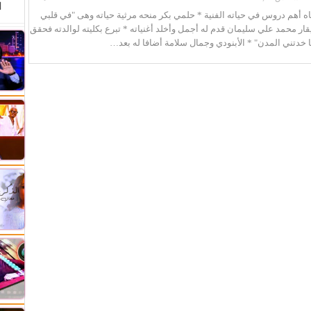
ا
ه أهم دروس في حياته الفنية * حلمي بكر منحه مرثية حياته وهى "في قلبي
ار محمد علي سليمان قدم له أجمل وأخلد أغنياته * تبرع بكليته لوالدته فحقق
 خدتني المدن" * الأبنودي وجمال سلامة أضافا له بعد…