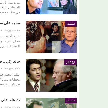
الحساس، الرقيق 
في سكينة وهدوء
من (حمانا) إلى القلوب.. (بلقيس) تغني للأمهات في (
ليمون)
سلايدر
محمد على سليم
محمد حبوشة
كتب : أحمد السم
مجال الدراما، وب
السيد عيد، كرم
بروفايل
خالد زكي .. فن
محمد حبوشة
بقلم : محمد حب
معطيات سيرة كا
ظروفها المرتبطة
سلايدر
25 عاما على رحيل الكروان الحزين “عماد عبدالحليم”
محمد حبوشة