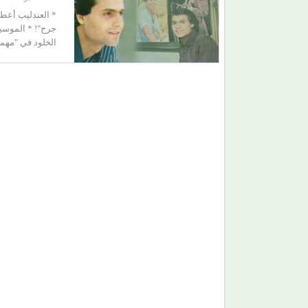
* العندليب أعطا
جرح"! * الموسيق
الخلود في "مهما