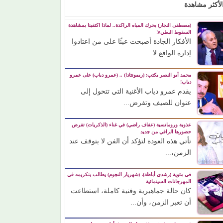
لأكثر مشاهدة
(مصطفى النجار) يحرك المياه الراكدة.. لماذا اكتفينا بمشاهدة
السقوط البطيء!
الأفكار الجادة أصبحت عبئًا على من اعتادوا
إدارة الواقع لا...
محمد أبو النصر يكتب: (ريمونتادا) .. (عمرو دياب) على عمرو
دياب!
يقدم عمرو دياب الأغنية التي تتحول إلى
عنوان للصيف وتفرض...
عذوبة ورومانسية (عفاف راضي) في غناء (الذكريات) تفرض
حضورها الراقي من جديد
تأتي هذه العودة لتؤكد أن الفن لا يتوقف عند
الزمن،...
في مئوية (رشدي أباظة)، (شهريار النجوم) يطالب بتكريمه في
المهرجانات السينمائية
كان حالة جماهيرية وفنية كاملة، استطاعت
أن تعبر الزمن، وأن...