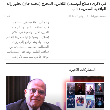
في ذكرى (صلاح أبوسيف) الثلاثين.. المخرج (محمد خان) يحاور رائد
الواقعية المصرية (2/2)
محمد حبوشة
يونيو 27, 2026
0
رغم أن الواقعية في الحياة شيئا
قبيحا تعافه النفس، وتنفر منه
العين، لكن الواقعية في أفلام
(صلاح أبوسيف) لها سحرها الخاص،
وجمالها، وهذا راجع إلى رؤيته
الجمالية الخاصة المستمدة من
ثقافته العامة، وثقافته السينمائية
بوجه خاص. بمناسبة ذكراه…
المشاركات الاخيرة