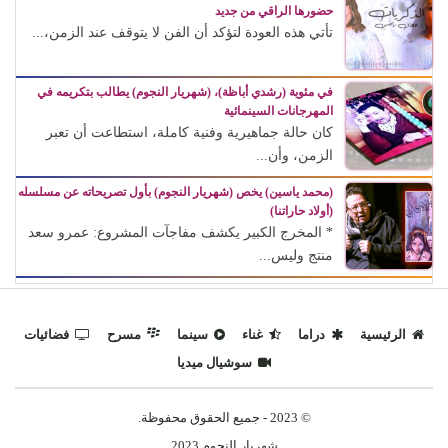
حضورها الراقي من جديد
تأتي هذه العودة لتؤكد أن الفن لا يتوقف عند الزمن،...
في مئوية (رشدي أباظة)، (شهريار النجوم) يطالب بتكريمه في
المهرجانات السينمائية
كان حالة جماهيرية وفنية كاملة، استطاعت أن تعبر
الزمن، وأن...
(محمد ياسين) يخص (شهريار النجوم) بأول تصريحاته عن مسلسله
(أولاد حاراتنا)
* المخرج الكبير يكشف مفاجآت المشروع: عمرو سعد
منتج وليس...
الرئيسية
دراما
غناء
سينما
مسرح
فضائيات
سوشيال ميديا
© 2023 - جميع الحقوق محفوظة.
شهريار النجوم 2023