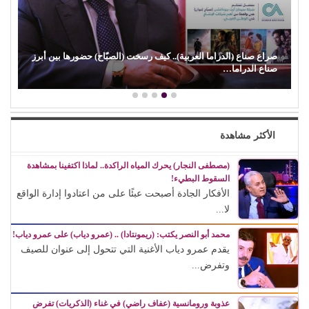
صراع صناع (الدراما العربية).. كيف رسخت (الصبّاح) حضورها بين أبرز
صناع الدراما…
الأكثر مشاهدة
(مصطفى النجار) يحرك المياه الراكدة.. لماذا اكتفينا بمشاهدة
السقوط البطيء!
الأفكار الجادة أصبحت عبئًا على من اعتادوا إدارة الواقع
لا...
محمد أبو النصر يكتب: (ريمونتادا) .. (عمرو دياب) على عمرو دياب!
يقدم عمرو دياب الأغنية التي تتحول إلى عنوان للصيف
وتفرض...
عذوبة ورومانسية (عفاف راضي) في غناء (الذكريات) تفرض