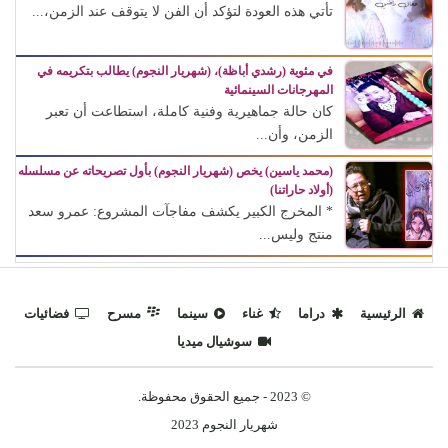
تأتي هذه العودة لتؤكد أن الفن لا يتوقف عند الزمن،...
في مئوية (رشدي أباظة)، (شهريار النجوم) يطالب بتكريمه في
المهرجانات السينمائية
كان حالة جماهيرية وفنية كاملة، استطاعت أن تعبر
الزمن، وأن...
(محمد ياسين) يخص (شهريار النجوم) بأول تصريحاته عن مسلسله
(أولاد حاراتنا)
* المخرج الكبير يكشف مفاجآت المشروع: عمرو سعد
منتج وليس...
الرئيسية
دراما
غناء
سينما
مسرح
فضائيات
سوشيال ميديا
© 2023 - جميع الحقوق محفوظة.
شهريار النجوم 2023