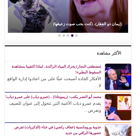
(إيمان ذو الفقار).. (كنت بحب صوت زعيقها)
الأكثر مشاهدة
(مصطفى النجار) يحرك المياه الراكدة.. لماذا اكتفينا بمشاهدة
السقوط البطيء!
الأفكار الجادة أصبحت عبئًا على من اعتادوا إدارة الواقع
لا...
محمد أبو النصر يكتب: (ريمونتادا) .. (عمرو دياب) على عمرو دياب!
يقدم عمرو دياب الأغنية التي تتحول إلى عنوان للصيف
وتفرض...
عذوبة ورومانسية (عفاف راضي) في غناء (الذكريات) تفرض
حضورها الراقي من جديد