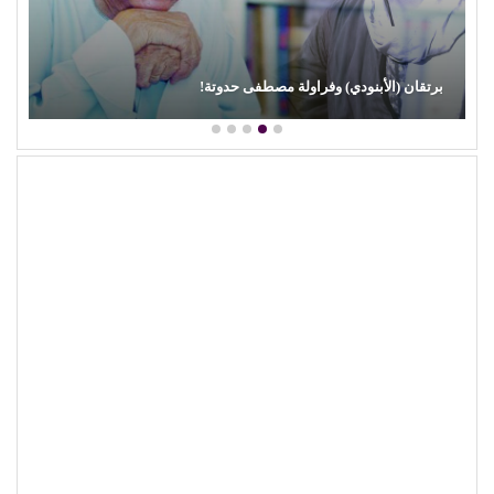
برتقان (الأبنودي) وفراولة مصطفى حدوتة!