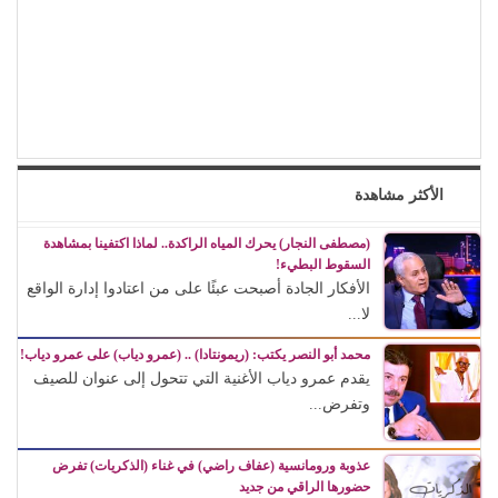
الأكثر مشاهدة
(مصطفى النجار) يحرك المياه الراكدة.. لماذا اكتفينا بمشاهدة
السقوط البطيء!
الأفكار الجادة أصبحت عبئًا على من اعتادوا إدارة الواقع
لا...
محمد أبو النصر يكتب: (ريمونتادا) .. (عمرو دياب) على عمرو دياب!
يقدم عمرو دياب الأغنية التي تتحول إلى عنوان للصيف
وتفرض...
عذوبة ورومانسية (عفاف راضي) في غناء (الذكريات) تفرض
حضورها الراقي من جديد