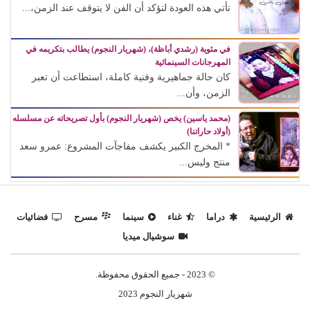
تأتي هذه العودة لتؤكد أن الفن لا يتوقف عند الزمن،...
في مئوية (رشدي أباظة)، (شهريار النجوم) يطالب بتكريمه في
المهرجانات السينمائية
كان حالة جماهيرية وفنية كاملة، استطاعت أن تعبر
الزمن، وأن...
(محمد ياسين) يخص (شهريار النجوم) بأول تصريحاته عن مسلسله
(أولاد حاراتنا)
* المخرج الكبير يكشف مفاجآت المشروع: عمرو سعد
منتج وليس...
الرئيسية
دراما
غناء
سينما
مسرح
فضائيات
سوشيال ميديا
© 2023 - جميع الحقوق محفوظة.
شهريار النجوم 2023