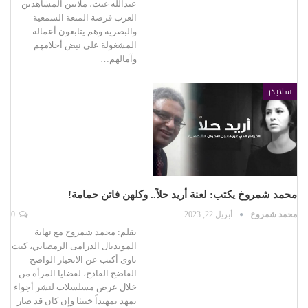
عبدالله غيث، ملايين المشاهدين
العرب فرصة المتعة السمعية
والبصرية وهم يتابعون أعماله
المشغولة على نبض أحلامهم
وآمالهم…
سلايدر
محمد شمروخ يكتب: لعنة أريد حلاً.. وكلهن فاتن حمامة!
محمد شمروخ
أبريل 22, 2023
0
بقلم: محمد شمروخ مع نهاية
المونديال الدرامى الرمضاني، كنت
ناوى أكتب عن الانحياز الواضح
الفاضح الفادح، لقضايا المرأة من
خلال عرض مسلسلات لنشر أجواء
تمهد تمهيداً خبيثا وإن كان قد صار