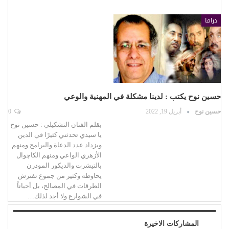
دراما
حسين نوح يكتب : لدينا مشكلة في المهنية والوعي
حسين نوح
أبريل 19, 2022
0
بقلم الفنان التشكيلي : حسين نوح
يا سيدي تحدثني كثيرًا في الدين
ويزداد عدد الدعاة والبرامج ومنهم
الأزهري الواعي ومنهم الكاچوال
بالتيشرت والديكور المودرن
يحاوطه وكثير من جموع تفترش
الطرقات في المصالح، بل أحياناً
في الشوارع ولا أجد لذلك…
المشاركات الاخيرة