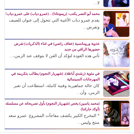
لا...
محمد أبو النصر يكتب: (ريمونتادا) .. (عمرو دياب) على عمرو دياب!
يقدم عمرو دياب الأغنية التي تتحول إلى عنوان للصيف
وتفرض...
عذوبة ورومانسية (عفاف راضي) في غناء (الذكريات) تفرض
حضورها الراقي من جديد
تأتي هذه العودة لتؤكد أن الفن لا يتوقف عند الزمن،...
في مئوية (رشدي أباظة)، (شهريار النجوم) يطالب بتكريمه في
المهرجانات السينمائية
كان حالة جماهيرية وفنية كاملة، استطاعت أن تعبر
الزمن، وأن...
(محمد ياسين) يخص (شهريار النجوم) بأول تصريحاته عن مسلسله
(أولاد حاراتنا)
* المخرج الكبير يكشف مفاجآت المشروع: عمرو سعد
منتج وليس...