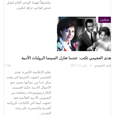
مكشوفاً لتهيئة الوعي العام لتقبل
صدور قوانين ترفع عناوين…
سلايدر
هدى العجيمي تكتب: عندما تغازل السينما الروايات الأدبية
هدى العجيمي
يناير 25, 2023
0
بقلم الإعلامية الكبيرة: هدى
العجيمي اتجهت السينما في وقت
مبكر جدا من نشأتها بمصر نحو
الأعمال الأدبية، فكما اقتبست
أفكارا وموضوعات مختلفة من
النصوص الأدبية العالمية فقد
اتجهت أيضا الي الكتابات الروائية
العربية والمصرية على وجه
التحديد،…