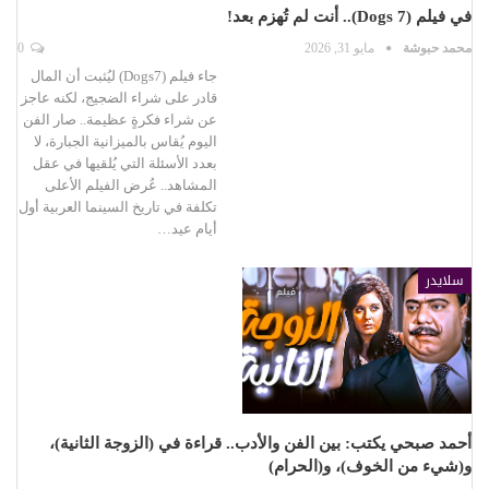
في فيلم (7 Dogs).. أنت لم تُهزم بعد!
محمد حبوشة
مايو 31, 2026
0
جاء فيلم (Dogs7) ليُثبت أن المال
قادر على شراء الضجيج، لكنه عاجز
عن شراء فكرةٍ عظيمة.. صار الفن
اليوم يُقاس بالميزانية الجبارة، لا
بعدد الأسئلة التي يُلقيها في عقل
المشاهد.. عُرض الفيلم الأعلى
تكلفة في تاريخ السينما العربية أول
أيام عيد…
سلايدر
أحمد صبحي يكتب: بين الفن والأدب.. قراءة في (الزوجة الثانية)،
و(شيء من الخوف)، و(الحرام)