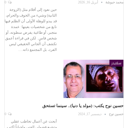
محمد حبوشة
أبريل 16, 2026
0
حين نعود إلى أفلام مثل (الزوجة
الثانية) وشيء من الخوف والحرام،
قد يبدو للوهلة الأولى أن الظلم فيها
نابع من شخصيات بعينها: عمدة
متجبر، أو طاغية يفرض سطوته، أو
شخص قاسٍ . لكن في قراءة أعمق
تكشف أن الجاني الحقيقي ليس
الفرد، بل المجتمع ذاته.…
سلايدر
حسين نوح يكتب: (مولد يا دنيا).. سينما تستحق
حسين نوح
ديسمبر 17, 2024
0
أبحث عن أعمال تخاطب عقلي
وتشبع فضولي الفني واحياناً اكتب