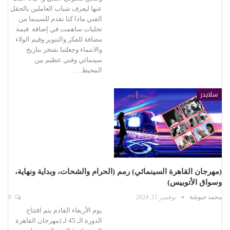
عنها ليعرف شباب العاملين بالحقل
الفني ماذا كنا نقدم للسينما من
تجليات ساهمت في إضافة قيمة
مضافة للفكر والتنوير وقيم الولاء
والانتماء وجعلتنا نفتخر بتاريخ
سينمائي وفني عظيم بين
المحيط…
سلايدر
(مهرجان القاهرة السينمائي) رمم (الحرام والشحات، وبداية ونهاية،
وسواق الأتوبيس)
محمد حبوشة
نوفمبر 11, 2024
0
يوم الأربعاء القادم يتم افتتاح
الدورة الـ 45 لـ (مهرجان القاهرة