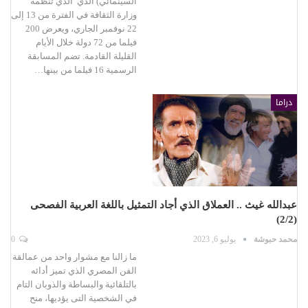
السينمائي) الذي الذي تنظمه
وزارة الثقافة في الفترة من 13 إلى
22 نوفمبر الجاري، ويعرض 200
فيلما من 72 دولة خلال الأيام
القليلة القادمة. تضم المسابقة
الرسمية 16 فيلما من بينها…
دراما
عبدالله غيث .. العملاق الذي أجاد التمثيل باللغة العربية الفصحى
(2/2)
محمد حبوشة
يوليو 6, 2023
0
ما زالنا مع مشوار واحد من عمالقة
الفن المصري الذي تميز أدائه
بالتلقائية والبساطة والذوبان التام
في الشخصية التى يؤديها، منح