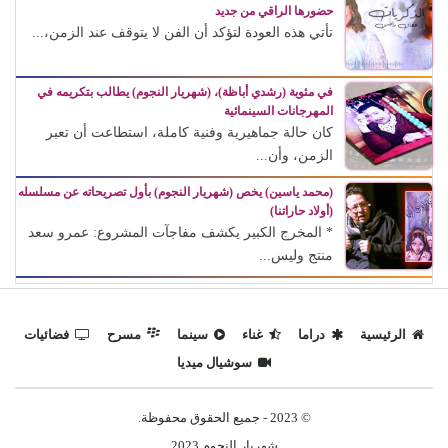
حضورها الراقي من جديد
تأتي هذه العودة لتؤكد أن الفن لا يتوقف عند الزمن،...
في مئوية (رشدي أباظة)، (شهريار النجوم) يطالب بتكريمه في
المهرجانات السينمائية
كان حالة جماهيرية وفنية كاملة، استطاعت أن تعبر
الزمن، وأن...
(محمد ياسين) يخص (شهريار النجوم) بأول تصريحاته عن مسلسله
(أولاد حاراتنا)
* المخرج الكبير يكشف مفاجآت المشروع: عمرو سعد
منتج وليس...
الرئيسية
دراما
غناء
سينما
مسرح
فضائيات
سوشيال ميديا
© 2023 - جميع الحقوق محفوظة.
شهريار النجوم 2023