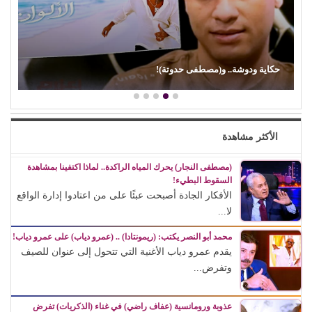
حكاية ودوشة.. و(مصطفى حدوتة)!
الأكثر مشاهدة
(مصطفى النجار) يحرك المياه الراكدة.. لماذا اكتفينا بمشاهدة
السقوط البطيء!
الأفكار الجادة أصبحت عبئًا على من اعتادوا إدارة الواقع
لا...
محمد أبو النصر يكتب: (ريمونتادا) .. (عمرو دياب) على عمرو دياب!
يقدم عمرو دياب الأغنية التي تتحول إلى عنوان للصيف
وتفرض...
عذوبة ورومانسية (عفاف راضي) في غناء (الذكريات) تفرض