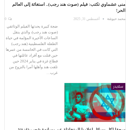
منى عشماوي تكتب: فيلم (صوت هند رجب).. استغاثة إلى العالم
الحر!
محمد حبوشة
أغسطس 31, 2025
0
ضجة كبيرة يحدثها الفيلم الوثائقي
(صوت هند رجب)، والذي ينقل
الساعات الأخيرة المؤلمة في حياة
الطفلة الفلسطينية (هند رجب)
التي كانت في الخامسة من عمرها
حين قتلت مع أفراد عائلتها في
قطاع غزة في يناير 2024 حين
تلقت هند وأهلها أمرا بالنزوح من
غرب…
سلايدر
سحقا لكل وسائل إعلامنا المتخاذلة عن مساندة شعب (غزة)!