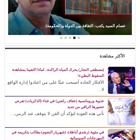
عصام السيد يكتب: الثقافة بين الدولة و(الحكومة)
الأكثر مشاهدة
(مصطفى النجار) يحرك المياه الراكدة.. لماذا اكتفينا بمشاهدة
السقوط البطيء!
الأفكار الجادة أصبحت عبئًا على من اعتادوا إدارة الواقع
لا...
عذوبة ورومانسية (عفاف راضي) في غناء (الذكريات) تفرض
حضورها الراقي من جديد
تأتي هذه العودة لتؤكد أن الفن لا يتوقف عند الزمن،...
في مئوية (رشدي أباظة)، (شهريار النجوم) يطالب بتكريمه في
المهرجانات السينمائية