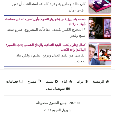
كان حالة جماهيرية وفنية كاملة، استطاعت أن تعبر
الزمن، وأن...
(محمد ياسين) يخص (شهريار النجوم) بأول تصريحاته عن مسلسله
(أولاد حاراتنا)
* المخرج الكبير يكشف مفاجآت المشروع: عمرو سعد
منتج وليس...
كمال زغلول يكتب: البنية الثقافية والإبداع الشعبي (29).. (السيرة
الهلالية) وآفة الكذب
القاضي من يقيم العدل ويرفع الظلم ، ولكن ماذا
يحدث...
الرئيسية
دراما
غناء
سينما
مسرح
فضائيات
سوشيال ميديا
© 2023 - جميع الحقوق محفوظة.
شهريار النجوم 2023