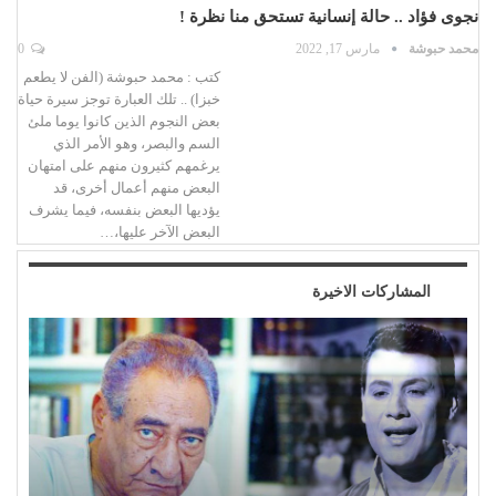
نجوى فؤاد .. حالة إنسانية تستحق منا نظرة !
محمد حبوشة
مارس 17, 2022
0
كتب : محمد حبوشة (الفن لا يطعم
خبزا) .. تلك العبارة توجز سيرة حياة
بعض النجوم الذين كانوا يوما ملئ
السم والبصر، وهو الأمر الذي
يرغمهم كثيرون منهم على امتهان
البعض منهم أعمال أخرى، قد
يؤديها البعض بنفسه، فيما يشرف
البعض الآخر عليها،…
المشاركات الاخيرة