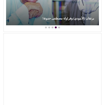
برتقان (الأبنودي) وفراولة مصطفى حدوتة!