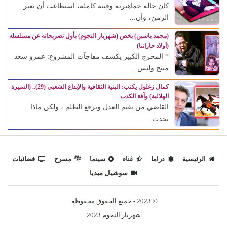
كان حالة جماهيرية وفنية كاملة، استطاعت أن تعبر
الزمن، وأن...
(محمد ياسين) يخص (شهريار النجوم) بأول تصريحاته عن مسلسله
(أولاد حاراتنا)
* المخرج الكبير يكشف مفاجآت المشروع: عمرو سعد
منتج وليس...
كمال زغلول يكتب: البنية الثقافية والإبداع الشعبي (29).. (السيرة
الهلالية) وآفة الكذب
القاضي من يقيم العدل ويرفع الظلم ، ولكن ماذا
يحدث...
الرئيسية
دراما
غناء
سينما
مسرح
فضائيات
سوشيال ميديا
© 2023 - جميع الحقوق محفوظة.
شهريار النجوم 2023