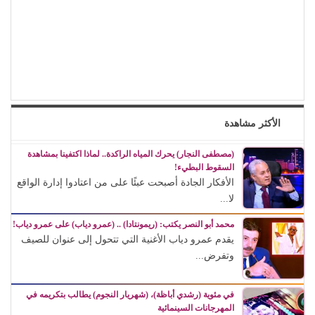
الأكثر مشاهدة
(مصطفى النجار) يحرك المياه الراكدة.. لماذا اكتفينا بمشاهدة
السقوط البطيء!
الأفكار الجادة أصبحت عبئًا على من اعتادوا إدارة الواقع
لا...
محمد أبو النصر يكتب: (ريمونتادا) .. (عمرو دياب) على عمرو دياب!
يقدم عمرو دياب الأغنية التي تتحول إلى عنوان للصيف
وتفرض...
في مئوية (رشدي أباظة)، (شهريار النجوم) يطالب بتكريمه في
المهرجانات السينمائية