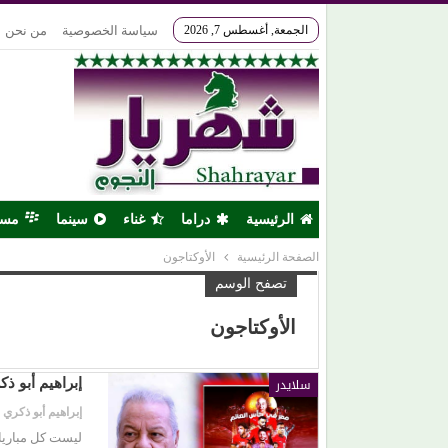
الجمعة, أغسطس 7, 2026
سياسة الخصوصية
من نحن
الرئيسية
دراما
غناء
سينما
مس
الصفحة الرئيسية
الأوكتاجون
تصفح الوسم
الأوكتاجون
سلايدر
إبراهيم أبو ذ
إبراهيم أبو ذكري
ليست كل مباريا