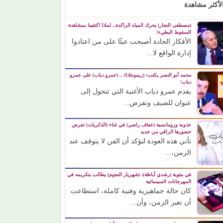
لأكثر مشاهدة
(مصطفى النجار) يحرك المياه الراكدة.. لماذا اكتفينا بمشاهدة
السقوط البطيء!
الأفكار الجادة أصبحت عبئًا على من اعتادوا
إدارة الواقع لا...
محمد أبو النصر يكتب: (ريمونتادا) .. (عمرو دياب) على عمرو
دياب!
يقدم عمرو دياب الأغنية التي تتحول إلى
عنوان للصيف وتفرض...
عذوبة ورومانسية (عفاف راضي) في غناء (الذكريات) تفرض
حضورها الراقي من جديد
تأتي هذه العودة لتؤكد أن الفن لا يتوقف عند
الزمن،...
في مئوية (رشدي أباظة)، (شهريار النجوم) يطالب بتكريمه في
المهرجانات السينمائية
كان حالة جماهيرية وفنية كاملة، استطاعت
أن تعبر الزمن، وأن...