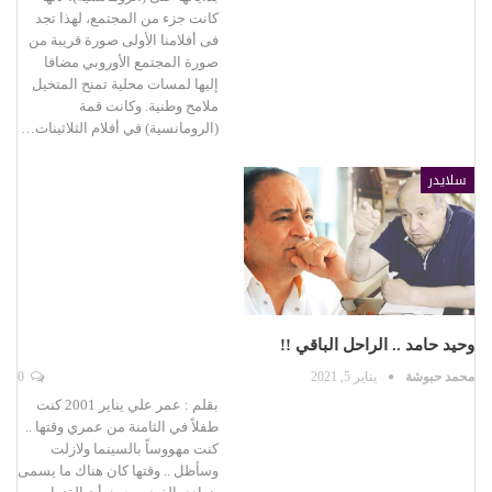
كانت جزء من المجتمع، لهذا تجد
فى أفلامنا الأولى صورة قريبة من
صورة المجتمع الأوروبي مضافا
إليها لمسات محلية تمنح المتخيل
ملامح وطنية. وكانت قمة
(الرومانسية) في أفلام الثلاثينات…
سلايدر
وحيد حامد .. الراحل الباقي !!
محمد حبوشة
يناير 5, 2021
0
بقلم : عمر علي يناير 2001 كنت
طفلاً في الثامنة من عمري وقتها ..
كنت مهووساً بالسينما ولازلت
وسأظل .. وقتها كان هناك ما يسمى