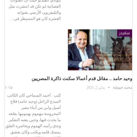
بنوادي الفيديو حيث أن القنوات
الفضائية لم تكن قد انتشرت مثل
والتليفزيون الأرضي بقنواته
العشرة كان هو المسيطر في…
سلايدر
وحيد حامد .. مقاتل قدم أعمالا سكنت ذاكرة المصريين
محمد حبوشة
يناير 2, 2021
0
كتب : أحمد السماحي كان الكاتب
المبدع الراحل (وحيد حامد) فلاح
أصيل وابن من أبناء مصر
المحروسة مهموم بهمومها يقلقه
ما يحدث فيها، وحين يتعبه التفكير
وتدق رأسه الهموم ويحاصره القلق
يمسك قلمه ويكتب وكان يعشق