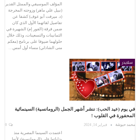
المؤلف الموسيقي والممثل القدير
(نبيل علي ماهر) وزوجته المخرجة
(د. ميرفت أبو عوف) كشفا عن
تفاصيل لقائهما الأول الذي كان
ضمن فرقة (الفور إم) الشهيرة في
الثمانينات والتسعينات، وذلك خلال
حلولهما ضيوفا على برنامج (معكم
منى الشاذلي) مساء أول أمس…
سلايدر
في يوم (عيد الحب): ننشر أشهر الجمل (الرومانسية) السينمائية
المحفورة في القلوب !
محمد حبوشة
فبراير 14, 2024
0
اعتمدت السينما المصرية منذ
بداياتها على (الرومانسية)، لأنها