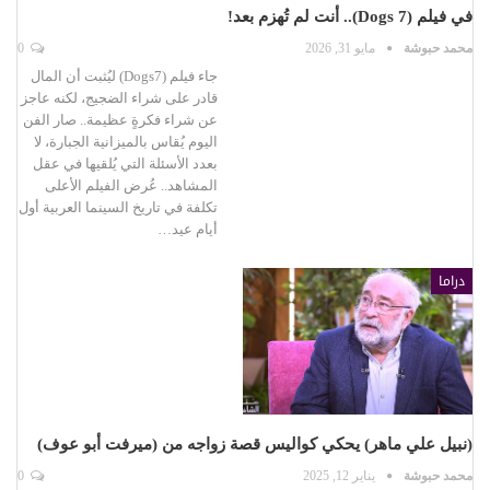
في فيلم (7 Dogs).. أنت لم تُهزم بعد!
محمد حبوشة
مايو 31, 2026
0
جاء فيلم (Dogs7) ليُثبت أن المال
قادر على شراء الضجيج، لكنه عاجز
عن شراء فكرةٍ عظيمة.. صار الفن
اليوم يُقاس بالميزانية الجبارة، لا
بعدد الأسئلة التي يُلقيها في عقل
المشاهد.. عُرض الفيلم الأعلى
تكلفة في تاريخ السينما العربية أول
أيام عيد…
دراما
(نبيل علي ماهر) يحكي كواليس قصة زواجه من (ميرفت أبو عوف)
محمد حبوشة
يناير 12, 2025
0