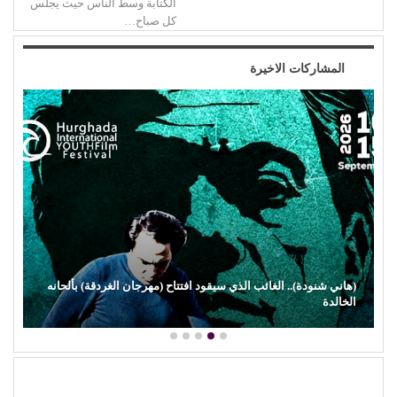
الكتابة وسط الناس حيث يجلس
كل صباح…
المشاركات الاخيرة
(هاني شنودة).. الغائب الذي سيقود افتتاح (مهرجان الغردقة) بألحانه
الخالدة