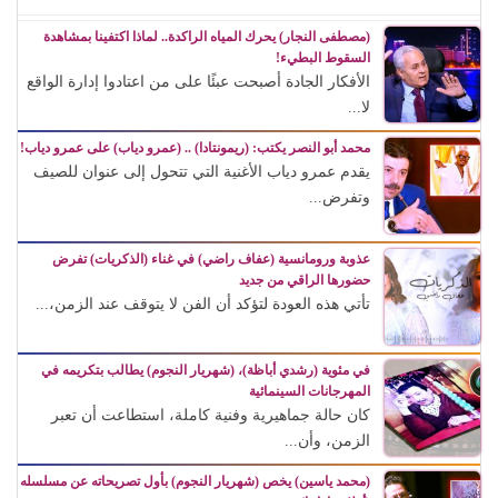
(مصطفى النجار) يحرك المياه الراكدة.. لماذا اكتفينا بمشاهدة
السقوط البطيء!
الأفكار الجادة أصبحت عبئًا على من اعتادوا إدارة الواقع
لا...
محمد أبو النصر يكتب: (ريمونتادا) .. (عمرو دياب) على عمرو دياب!
يقدم عمرو دياب الأغنية التي تتحول إلى عنوان للصيف
وتفرض...
عذوبة ورومانسية (عفاف راضي) في غناء (الذكريات) تفرض
حضورها الراقي من جديد
تأتي هذه العودة لتؤكد أن الفن لا يتوقف عند الزمن،...
في مئوية (رشدي أباظة)، (شهريار النجوم) يطالب بتكريمه في
المهرجانات السينمائية
كان حالة جماهيرية وفنية كاملة، استطاعت أن تعبر
الزمن، وأن...
(محمد ياسين) يخص (شهريار النجوم) بأول تصريحاته عن مسلسله