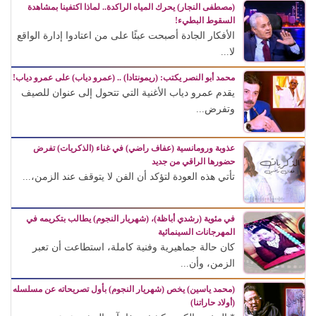
(مصطفى النجار) يحرك المياه الراكدة.. لماذا اكتفينا بمشاهدة
السقوط البطيء!
الأفكار الجادة أصبحت عبئًا على من اعتادوا إدارة الواقع
لا...
محمد أبو النصر يكتب: (ريمونتادا) .. (عمرو دياب) على عمرو دياب!
يقدم عمرو دياب الأغنية التي تتحول إلى عنوان للصيف
وتفرض...
عذوبة ورومانسية (عفاف راضي) في غناء (الذكريات) تفرض
حضورها الراقي من جديد
تأتي هذه العودة لتؤكد أن الفن لا يتوقف عند الزمن،...
في مئوية (رشدي أباظة)، (شهريار النجوم) يطالب بتكريمه في
المهرجانات السينمائية
كان حالة جماهيرية وفنية كاملة، استطاعت أن تعبر
الزمن، وأن...
(محمد ياسين) يخص (شهريار النجوم) بأول تصريحاته عن مسلسله
(أولاد حاراتنا)