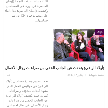
7:30 مساء، تحدثت النجمة (إيمان
العاصي) عن دورها في المسلسل.
وكشفت (إيمان العاصي) خلال لقاء
على منصات قناة ON عن سر
حماسها…
دراما
(أولاد الراعي) يتحدث عن الجانب الخفي من صراعات رجال الأعمال
محمد حبوشة
يناير 12, 2026
0
تحدث نجوم وصناع مسلسل (أولاد
الراعي) عن كواليس العمل الذي
يشهد أحداث مشوّقة وصراعات
كثيرة، حيث يكشف (أولاد الراعي)
عن الجانب الخفي من صراعات
رجال الأعمال، في إطار اجتماعي