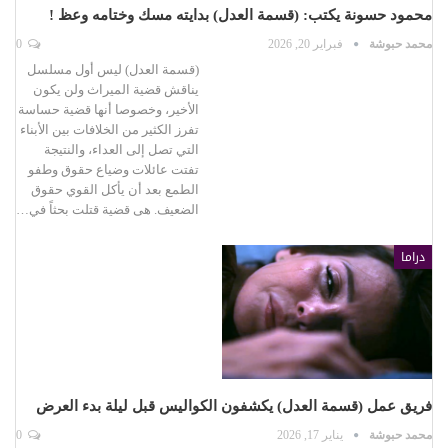
محمود حسونة يكتب: (قسمة العدل) بدايته مسك وختامه وعظ !
محمد حبوشة
فبراير 20, 2026
0
(قسمة العدل) ليس أول مسلسل
يناقش قضية الميراث ولن يكون
الأخير، وخصوصا أنها قضية حساسة
تفرز الكثير من الخلافات بين الأبناء
التي تصل إلى العداء، والنتيجة
تفتت عائلات وضياع حقوق وطفو
الطمع بعد أن يأكل القوي حقوق
الضعيف. هى قضية قتلت بحثاً في…
دراما
فريق عمل (قسمة العدل) يكشفون الكواليس قبل ليلة بدء العرض
محمد حبوشة
يناير 17, 2026
0