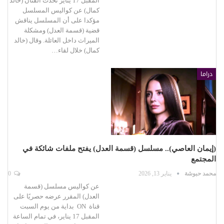
المقبل 17 يناير تحدث الفنان (خالد
كمال) عن كواليس المسلسل
مؤكدا على أن المسلسل يناقش
قضية (قسمة العدل) ومشكلة
الميراث داخل العائلة. وقال (خالد
كمال) خلال لقاء…
دراما
(إيمان العاصي).. مسلسل (قسمة العدل) يفتح ملفات شائكة في
المجتمع
محمد حبوشة
يناير 13, 2026
0
عن كواليس مسلسل (قسمة
العدل) المقرر عرضه حصريًا على
قناة ON بداية من يوم السبت
المقبل 17 يناير، في تمام الساعة