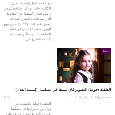
مؤلفو مسلسل (قسمة العدل)
الكُتّاب (خالد أبو بكر، وشادي أسعد،
وأمين جمال) كشفوا عن التفاصيل
الدرامية للعمل المقرر انطلاقه
حصريًا على قناة ON، بدايةً من يوم
اليوم السبت 17 يناير، في تمام
الساعة 7:30 مساءً. وأوضح كُتّاب
(قسمة العدل)، في…
دراما
الطفلة (جوليا) التصوير كان ممتعا في مسلسل (قسمة العدل)
محمد حبوشة
يناير 16, 2026
0
الطفلة (جوليا) تكشفت عن
كواليس مشاركتها في مسلسل
(قسمة العدل) المقرر عرضه على