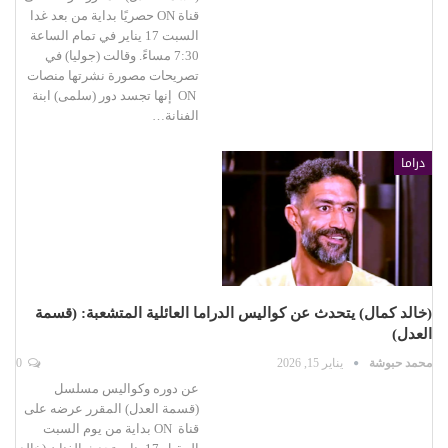
قناة ON حصريًا بداية من بعد غدا
السبت 17 يناير في تمام الساعة
7:30 مساءً. وقالت (جوليا) في
تصريحات مصورة نشرتها منصات
ON إنها تجسد دور (سلمى) ابنة
الفنانة…
دراما
(خالد كمال) يتحدث عن كواليس الدراما العائلية المتشعبة: (قسمة
العدل)
محمد حبوشة
يناير 15, 2026
0
عن دوره وكواليس مسلسل
(قسمة العدل) المقرر عرضه على
قناة ON بداية من يوم السبت