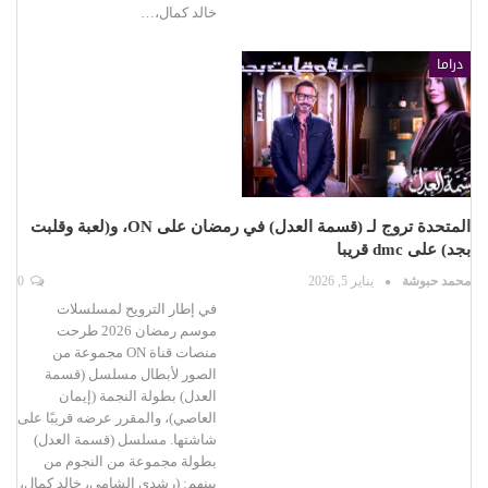
خالد كمال،…
دراما
المتحدة تروج لـ (قسمة العدل) في رمضان على ON، و(لعبة وقلبت
بجد) على dmc قريبا
محمد حبوشة
يناير 5, 2026
0
في إطار الترويح لمسلسلات
موسم رمضان 2026 طرحت
منصات قناة ON مجموعة من
الصور لأبطال مسلسل (قسمة
العدل) بطولة النجمة (إيمان
العاصي)، والمقرر عرضه قريبًا على
شاشتها. مسلسل (قسمة العدل)
بطولة مجموعة من النجوم من
بينهم: (رشدى الشامى، خالد كمال،