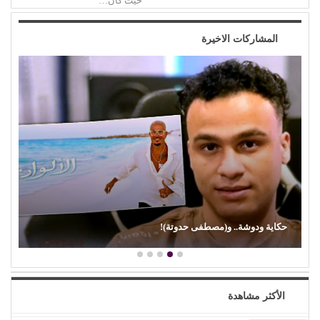
حيث كان…
المشاركات الاخيرة
حكاية ودوشة.. و(مصطفى حدوتة)!
الأكثر مشاهدة