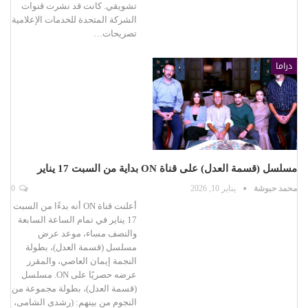
تشويقي. كانت قد نشرت قنوات
الشركة المتحدة للخدمات الإعلامية
تصريحات…
دراما
مسلسل (قسمة العدل) على قناة ON بداية من السبت 17 يناير
محمد حبوشة
يناير 10, 2026
0
أعلنت قناة ON أنه بدءًا من السبت
17 يناير في تمام الساعة السابعة
والنصف مساء، موعد عرض
مسلسل (قسمة العدل)، بطولة
النجمة إيمان العاصي، والمقرر
عرضه حصريًا على ON. مسلسل
(قسمة العدل)، بطولة مجموعة من
النجوم من بينهم: (رشدى الشامى،