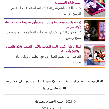
المهرجانات السينمائية
كان حالة جماهيرية وفنية كاملة، استطاعت أن تعبر
الزمن، وأن...
(محمد ياسين) يخص (شهريار النجوم) بأول تصريحاته عن مسلسله
(أولاد حاراتنا)
* المخرج الكبير يكشف مفاجآت المشروع: عمرو سعد
منتج وليس...
كمال زغلول يكتب: البنية الثقافية والإبداع الشعبي (29).. (السيرة
الهلالية) وآفة الكذب
القاضي من يقيم العدل ويرفع الظلم ، ولكن ماذا
يحدث...
الرئيسية
دراما
غناء
سينما
مسرح
فضائيات
سوشيال ميديا
© 2023 - جميع الحقوق محفوظة.
شهريار النجوم 2023