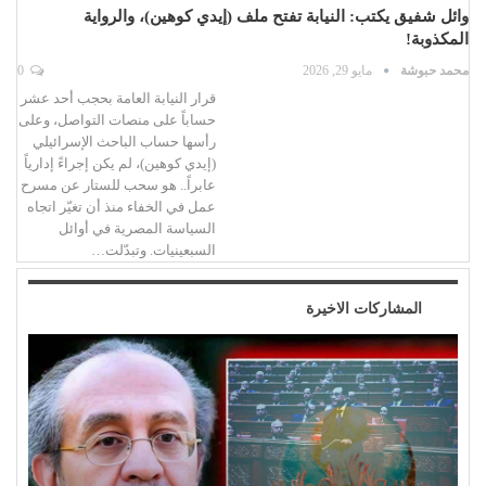
وائل شفيق يكتب: النيابة تفتح ملف (إيدي كوهين)، والرواية
المكذوبة!
محمد حبوشة
مايو 29, 2026
0
قرار النيابة العامة بحجب أحد عشر
حساباً على منصات التواصل، وعلى
رأسها حساب الباحث الإسرائيلي
(إيدي كوهين)، لم يكن إجراءً إدارياً
عابراً.. هو سحب للستار عن مسرح
عمل في الخفاء منذ أن تغيّر اتجاه
السياسة المصرية في أوائل
السبعينيات. وتبدّلت…
المشاركات الاخيرة