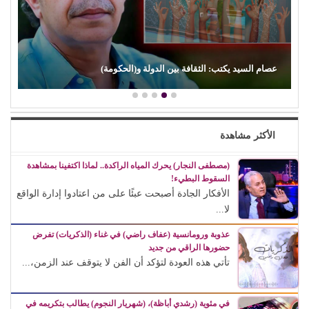
عصام السيد يكتب: الثقافة بين الدولة و(الحكومة)
الأكثر مشاهدة
(مصطفى النجار) يحرك المياه الراكدة.. لماذا اكتفينا بمشاهدة
السقوط البطيء!
الأفكار الجادة أصبحت عبئًا على من اعتادوا إدارة الواقع
لا...
عذوبة ورومانسية (عفاف راضي) في غناء (الذكريات) تفرض
حضورها الراقي من جديد
تأتي هذه العودة لتؤكد أن الفن لا يتوقف عند الزمن،...
في مئوية (رشدي أباظة)، (شهريار النجوم) يطالب بتكريمه في