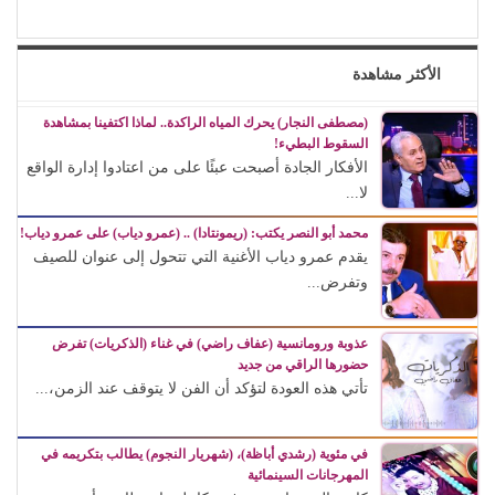
الأكثر مشاهدة
(مصطفى النجار) يحرك المياه الراكدة.. لماذا اكتفينا بمشاهدة
السقوط البطيء!
الأفكار الجادة أصبحت عبئًا على من اعتادوا إدارة الواقع
لا...
محمد أبو النصر يكتب: (ريمونتادا) .. (عمرو دياب) على عمرو دياب!
يقدم عمرو دياب الأغنية التي تتحول إلى عنوان للصيف
وتفرض...
عذوبة ورومانسية (عفاف راضي) في غناء (الذكريات) تفرض
حضورها الراقي من جديد
تأتي هذه العودة لتؤكد أن الفن لا يتوقف عند الزمن،...
في مئوية (رشدي أباظة)، (شهريار النجوم) يطالب بتكريمه في
المهرجانات السينمائية