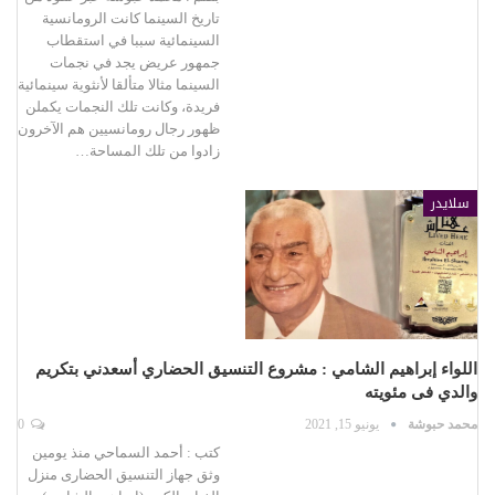
تاريخ السينما كانت الرومانسية
السينمائية سببا في استقطاب
جمهور عريض يجد في نجمات
السينما مثالا متألقا لأنثوية سينمائية
فريدة، وكانت تلك النجمات يكملن
ظهور رجال رومانسيين هم الآخرون
زادوا من تلك المساحة…
سلايدر
اللواء إبراهيم الشامي : مشروع التنسيق الحضاري أسعدني بتكريم
والدي فى مئويته
محمد حبوشة
يونيو 15, 2021
0
كتب : أحمد السماحي منذ يومين
وثق جهاز التنسيق الحضارى منزل