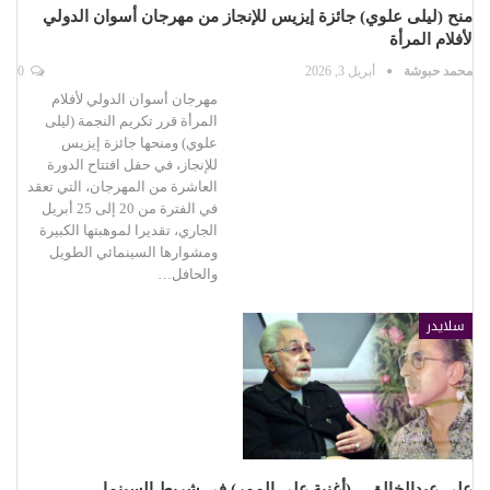
منح (ليلى علوي) جائزة إيزيس للإنجاز من مهرجان أسوان الدولي
لأفلام المرأة
محمد حبوشة
أبريل 3, 2026
0
مهرجان أسوان الدولي لأفلام
المرأة قرر تكريم النجمة (ليلى
علوي) ومنحها جائزة إيزيس
للإنجاز، في حفل افتتاح الدورة
العاشرة من المهرجان، التي تعقد
في الفترة من 20 إلى 25 أبريل
الجاري، تقديرا لموهبتها الكبيرة
ومشوارها السينمائي الطويل
والحافل…
سلايدر
علي عبدالخالق .. (أغنية على الممر) في شريط السينما