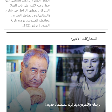
الفنان الكبير (إبراهيم الشامي) من
خلال وضع لافتة على باب الفيلا
التى كان يقطنها الراحل فى شارع
(الشاليهات) بالقناطر الخيرية،
محافظة القليوبية، توضح تاريخ
الميلاد 3 يوليو 1921،…
المشاركات الاخيرة
برتقان (الأبنودي) وفراولة مصطفى حدوتة!