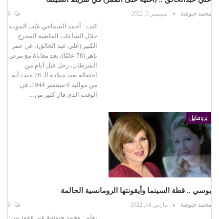
محمد حبوشة
سبتمبر 3, 2022
0
كتب : أحمد السماحي غيّب الموت
خلال الساعات الماضية المخرج
الكبير (علي عبد الخالق)، عن عمر
ناهز (78 عامًا)، بعد معاناة مع مرض
السرطان، رحل قبل أيام من
احتفاله بعيد ميلاده الـ 78 حيث أنه
من مواليد 6 سبتمبر 1944، في
الوقت الذي قال كثير من…
بروفايل
بوسي .. قطة السينما وأيقونتها الرومانسية الحالمة
محمد حبوشة
مارس 14, 2022
0
بقلم : محمد حبوشة عبر عقود من