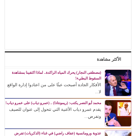
الأكثر مشاهدة
(مصطفى النجار) يحرك المياه الراكدة.. لماذا اكتفينا بمشاهدة
السقوط البطيء!
الأفكار الجادة أصبحت عبئًا على من اعتادوا إدارة الواقع
لا...
محمد أبو النصر يكتب: (ريمونتادا) .. (عمرو دياب) على عمرو دياب!
يقدم عمرو دياب الأغنية التي تتحول إلى عنوان للصيف
وتفرض...
عذوبة ورومانسية (عفاف راضي) في غناء (الذكريات) تفرض