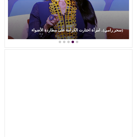
(سحر رامي).. امرأة اختارت الكرامة على مطاردة الأضواء