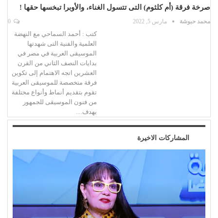
صرخة فرقة (أم كلثوم) التى تتسول الغناء، والأوبرا تبخسها حقها !
محمد حبوشة
مارس 5, 2022
0
كتب : أحمد السماحي مع النهضة
العلمية والفنية التى شهدتها
الموسيقى العربية في مصر في
بدايات النصف الثاني من القرن
العشرين اتجه الاهتمام إلى تكوين
فرقة متخصصة للموسيقى العربية
تقوم بتقديم أنماط وأنواع مختلفة
من فنون الموسيقى للجمهور
بهدف…
المشاركات الاخيرة