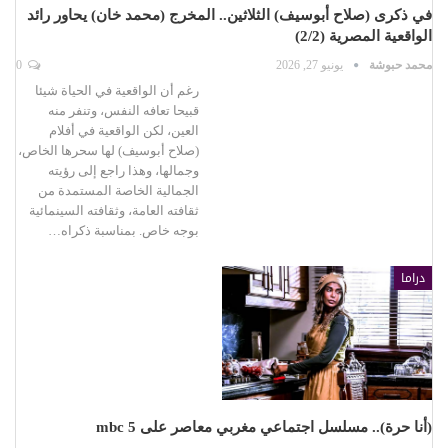
في ذكرى (صلاح أبوسيف) الثلاثين.. المخرج (محمد خان) يحاور رائد
الواقعية المصرية (2/2)
محمد حبوشة
يونيو 27, 2026
0
رغم أن الواقعية في الحياة شيئا
قبيحا تعافه النفس، وتنفر منه
العين، لكن الواقعية في أفلام
(صلاح أبوسيف) لها سحرها الخاص،
وجمالها، وهذا راجع إلى رؤيته
الجمالية الخاصة المستمدة من
ثقافته العامة، وثقافته السينمائية
بوجه خاص. بمناسبة ذكراه…
دراما
(أنا حرة).. مسلسل اجتماعي مغربي معاصر على 5 mbc