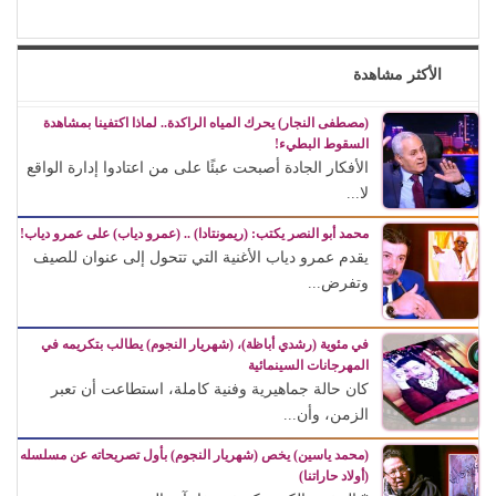
الأكثر مشاهدة
(مصطفى النجار) يحرك المياه الراكدة.. لماذا اكتفينا بمشاهدة
السقوط البطيء!
الأفكار الجادة أصبحت عبئًا على من اعتادوا إدارة الواقع
لا...
محمد أبو النصر يكتب: (ريمونتادا) .. (عمرو دياب) على عمرو دياب!
يقدم عمرو دياب الأغنية التي تتحول إلى عنوان للصيف
وتفرض...
في مئوية (رشدي أباظة)، (شهريار النجوم) يطالب بتكريمه في
المهرجانات السينمائية
كان حالة جماهيرية وفنية كاملة، استطاعت أن تعبر
الزمن، وأن...
(محمد ياسين) يخص (شهريار النجوم) بأول تصريحاته عن مسلسله
(أولاد حاراتنا)