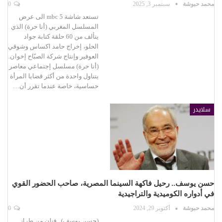
محمد حبوشة
سبتمبر 3, 2025
0
تستعد شاشة 5 mbc الى عرض
المسلسل المغربي (أنا حرة) الذي
يتألف من 60 حلقة كتابة جواد
الحلو، إخراج حامد اكساس وشوقي
العوفير وإنتاج شركة الصبّاح إخوان.
(أنا حرة) مسلسل إجتماعي معاصر
يتناول واحدة من أكثر قضايا المرأة
حساسية، خاصة عندما تقرر أن…
سلايدر
حسن يوسف.. رحيل فاكهة السينما المصرية، صاحب الحضور القوي
في أدواره الكوميدية والتراجيدية
محمد حبوشة
أكتوبر 29, 2024
0
(حسن يوسف).. فنان من طراز