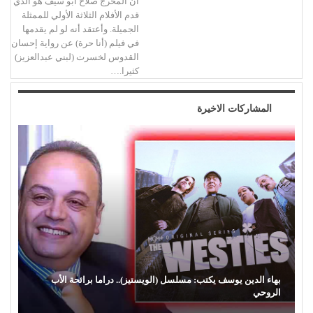
أن المخرج صلاح أبو سيف هو الذي
قدم الأفلام الثلاثة الأولي للممثلة
الجميلة. وأعتقد أنه لو لم يقدمها
في فيلم (أنا حرة) عن رواية إحسان
القدوس لخسرت (لبني عبدالعزيز)
كثيرا.…
المشاركات الاخيرة
بهاء الدين يوسف يكتب: مسلسل (الويستيز).. دراما برائحة الأب
الروحي