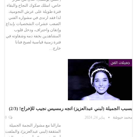
خاص، امتلك صكوك النجاح والبقاء
فترة طويلة على عرش النجومية،
لذا فقد ارتدى في مشواره الفني
الصعب عشرات الشخصيات بإبداع
وإتقان واحتراف، ودخل قلوب
المشاهدين بخفة دمه وشقاوته في
فترة زمنية قياسية لصبح فنانا
خارج…
جميلات الفن
بسبب الجميلة (لبني عبدالعزيز) اتجه رمسيس نجيب للإخراج! (2/3)
محمد حبوشة
يناير 24, 2024
0
مازالنا مع مشوار النجمة الجميلة
المثقفة (لبنى عبدالعزيز)، والملفت