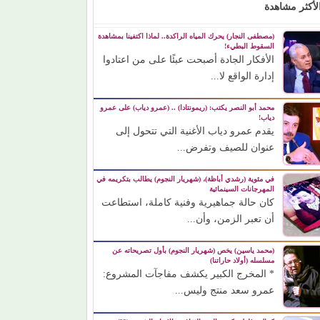
لأكثر مشاهدة
(مصطفى النجار) يحرك المياه الراكدة.. لماذا اكتفينا بمشاهدة
السقوط البطيء!
الأفكار الجادة أصبحت عبئًا على من اعتادوا
إدارة الواقع لا...
محمد أبو النصر يكتب: (ريمونتادا) .. (عمرو دياب) على عمرو
دياب!
يقدم عمرو دياب الأغنية التي تتحول إلى
عنوان للصيف وتفرض...
في مئوية (رشدي أباظة)، (شهريار النجوم) يطالب بتكريمه في
المهرجانات السينمائية
كان حالة جماهيرية وفنية كاملة، استطاعت
أن تعبر الزمن، وأن...
(محمد ياسين) يخص (شهريار النجوم) بأول تصريحاته عن
مسلسله (أولاد حاراتنا)
* المخرج الكبير يكشف مفاجآت المشروع:
عمرو سعد منتج وليس...