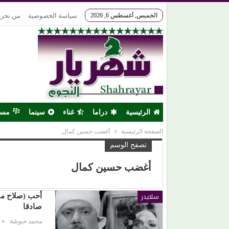
الخميس, أغسطس 6, 2026
سياسة الخصوصية
من نحن
الرئيسية
دراما
غناء
سينما
مس
الصفحة الرئيسية
أغضب حسين كمال
تصفح الوسم
أغضب حسين كمال
سلايدر
أحب (صلاح م
صادقا
محمد حبوشة