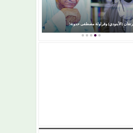
رتقان (الأبنودي) وفراولة مصطفى حدوتة!
محمود عطية يكتب: