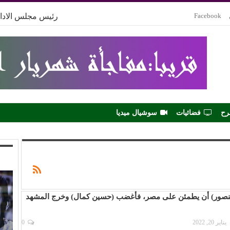
Facebook
رئيس مجلس الادار
رح
فضائيات
سوشيال ميديا
نصور) أن يطمئن على مصر، فأغضب (حسين كمال) وخرج المشهد
يناير 20, 2022
0