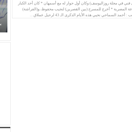
ني في مجلة روزاليوسف) وكان أول حوار له مع أسمهان * كان أحد الكبار
اعة المصرية * أخرج للمسرح (بين القصرين) لنجيب محفوظ، و(الفراشة)
حمد السماحي نحيي هذه الأيام الذكرى الـ 43 لرحيل عملاق…
زهر
عذوبة ورومانسية (عفاف راضي) في غناء (الذكريات)
تفرض حضورها الراقي من جديد
ب