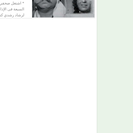
* اشتغل صحفي ف
السبعة فى الإذ
لرشاد رشدي كتب : أ
من (حمانا) إلى القلوب.. (بلقيس) تغني للأمهات في (
ليمون)