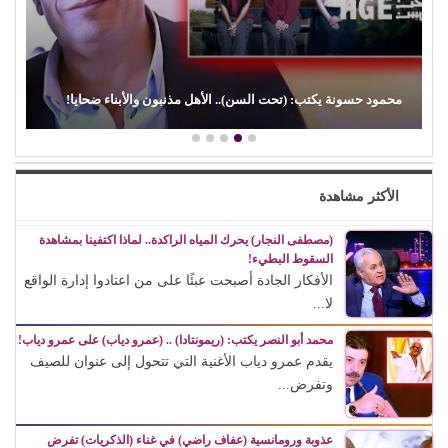
محمود حسونة يكتب: (تحت السن).. الأهل مذنبون والأبناء ضحايا!
الأكثر مشاهدة
(مصطفى النجار) يحرك المياه الراكدة.. لماذا اكتفينا بمشاهدة
السقوط البطيء!
الأفكار الجادة أصبحت عبئًا على من اعتادوا إدارة الواقع
لا...
محمد أبو النصر يكتب: (ريمونتادا) .. (عمرو دياب) على عمرو دياب!
يقدم عمرو دياب الأغنية التي تتحول إلى عنوان للصيف
وتفرض...
عذوبة ورومانسية (عفاف راضي) في غناء (الذكريات) تفرض