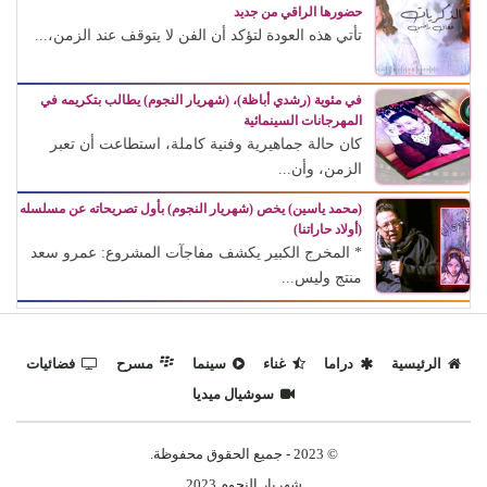
حضورها الراقي من جديد
تأتي هذه العودة لتؤكد أن الفن لا يتوقف عند الزمن،...
في مئوية (رشدي أباظة)، (شهريار النجوم) يطالب بتكريمه في
المهرجانات السينمائية
كان حالة جماهيرية وفنية كاملة، استطاعت أن تعبر
الزمن، وأن...
(محمد ياسين) يخص (شهريار النجوم) بأول تصريحاته عن مسلسله
(أولاد حاراتنا)
* المخرج الكبير يكشف مفاجآت المشروع: عمرو سعد
منتج وليس...
الرئيسية
دراما
غناء
سينما
مسرح
فضائيات
سوشيال ميديا
© 2023 - جميع الحقوق محفوظة.
شهريار النجوم 2023