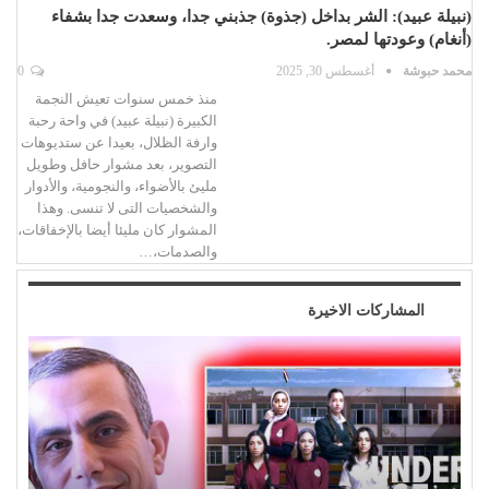
(نبيلة عبيد): الشر بداخل (جذوة) جذبني جدا، وسعدت جدا بشفاء
(أنغام) وعودتها لمصر.
محمد حبوشة
أغسطس 30, 2025
0
منذ خمس سنوات تعيش النجمة
الكبيرة (نبيلة عبيد) في واحة رحبة
وارفة الظلال، بعيدا عن ستديوهات
التصوير، بعد مشوار حافل وطويل
مليئ بالأضواء، والنجومية، والأدوار
والشخصيات التى لا تنسى. وهذا
المشوار كان مليئا أيضا بالإخفاقات،
والصدمات،…
المشاركات الاخيرة